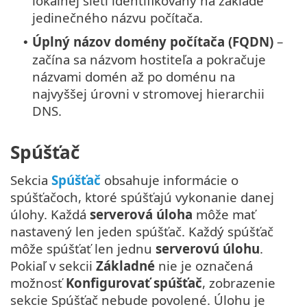
lokálnej sieti identifikovaný na základe
jedinečného názvu počítača.
Úplný názov domény počítača (FQDN)
–
•
začína sa názvom hostiteľa a pokračuje
názvami domén až po doménu na
najvyššej úrovni v stromovej hierarchii
DNS.
Spúšťač
Sekcia
Spúšťač
obsahuje informácie o
spúšťačoch, ktoré spúšťajú vykonanie danej
úlohy. Každá
serverová úloha
môže mať
nastavený len jeden spúšťač. Každý spúšťač
môže spúšťať len jednu
serverovú úlohu
.
Pokiaľ v sekcii
Základné
nie je označená
možnosť
Konfigurovať spúšťač
, zobrazenie
sekcie Spúšťač nebude povolené. Úlohu je