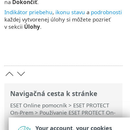
na
Dokončiť
.
Indikátor priebehu
,
ikonu stavu
a
podrobnosti
každej vytvorenej úlohy si môžete pozrieť
v sekcii
Úlohy
.
Navigačná cesta k stránke
ESET Online pomocník
>
ESET PROTECT
On-Prem
>
Používanie ESET PROTECT On-
Prem
>
Hlavné menu ESET PROTECT On-
Prem
>
Úlohy
>
Serverové úlohy
>
Your account, your cookies