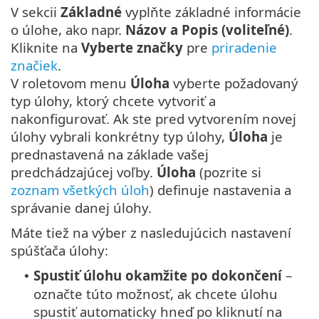
V sekcii
Základné
vyplňte základné informácie
o úlohe, ako napr.
Názov a Popis (voliteľné)
.
Kliknite na
Vyberte značky
pre
priradenie
značiek
.
V roletovom menu
Úloha
vyberte požadovaný
typ úlohy, ktorý chcete vytvoriť a
nakonfigurovať. Ak ste pred vytvorením novej
úlohy vybrali konkrétny typ úlohy,
Úloha
je
prednastavená na základe vašej
predchádzajúcej voľby.
Úloha
(pozrite si
zoznam všetkých úloh
) definuje nastavenia a
správanie danej úlohy.
Máte tiež na výber z nasledujúcich nastavení
spúšťača úlohy:
Spustiť úlohu okamžite po dokončení
–
•
označte túto možnosť, ak chcete úlohu
spustiť automaticky hneď po kliknutí na