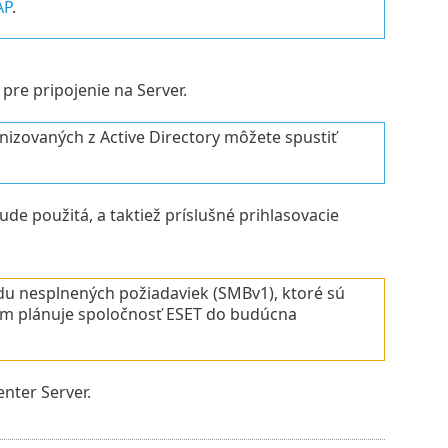
AP
.
pre pripojenie na Server.
zovaných z Active Directory môžete spustiť
bude použitá, a taktiež príslušné prihlasovacie
u nesplnených požiadaviek (SMBv1), ktoré sú
im plánuje spoločnosť ESET do budúcna
nter Server.