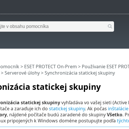
pomocník
>
ESET PROTECT On-Prem
>
Používanie ESET PR
>
Serverové úlohy
> Synchronizácia statickej skupiny
nizácia statickej skupiny
onizácia statickej skupiny
vyhľadáva vo vašej sieti (Active
tače a zaraďuje ich do
statickej skupiny
. Ak počas
inštaláci
ory
, nájdené počítače budú zaradené do skupiny
Všetko
. 
ux pripojených k Windows doméne postupujte podľa
týcht