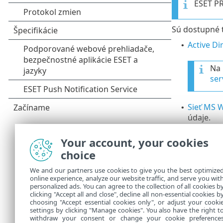
ESET P
Sú dostupné 
Active D
•
Na 
ser
Sieť MS 
•
údaje.
Your account, your cookies
Rež
choice
na 
ods
We and our partners use cookies to give you the best optimize
online experience, analyze our website traffic, and serve you wit
personalized ads. You can agree to the collection of all cookies b
VMware
–
clicking "Accept all and close", decline all non-essential cookies b
•
choosing "Accept essential cookies only", or adjust your cooki
settings by clicking "Manage cookies". You also have the right t
withdraw your consent or change your cookie preference