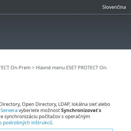
Slovenčina
OTECT On-Prem
>
Hlavné menu ESET PROTECT On-
 Directory, Open Directory, LDAP, lokálna sieť alebo
e Servera
vyberiete možnosť
Synchronizovať s
Pre synchronizáciu počítačov s operačným
o podrobných inštrukcií
.