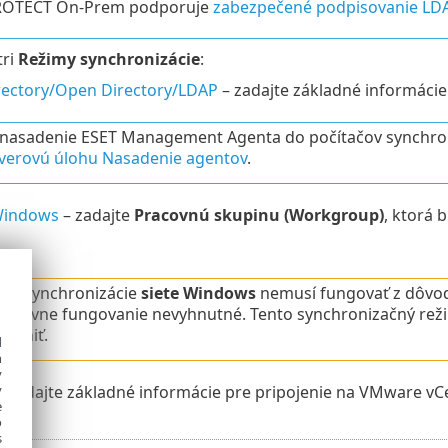
ROTECT On-Prem podporuje
zabezpečené podpisovanie LD
tri
Režimy synchronizácie
:
irectory/Open Directory/LDAP
– zadajte základné informácie 
nasadenie ESET Management Agenta do počítačov synchroni
verovú úlohu Nasadenie agentov
.
Windows
– zadajte
Pracovnú skupinu (Workgroup)
, ktorá 
im synchronizácie
siete Windows
nemusí fungovať z dôvod
správne fungovanie nevyhnutné. Tento synchronizačný rež
trániť.
d
h
y
 zadajte základné informácie pre pripojenie na VMware vCe
y
e
o
s