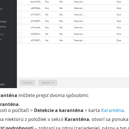
ranténa
môžete prejsť dvoma spôsobmi:
ranténa
.
ti o počítači >
Detekcie a karanténa
> karta
Karanténa
.
na niektorú z položiek v sekcii
Karanténa
, otvorí sa ponuk
iť podrobnosti
– zobrazí sa zdroj (zariadenie), názov a typ