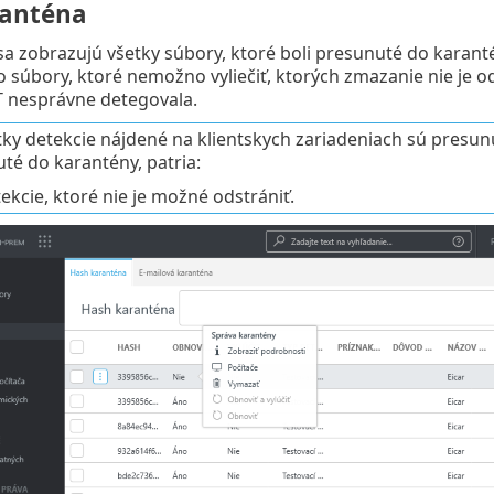
ranténa
i sa zobrazujú všetky súbory, ktoré boli presunuté do karant
o súbory, ktoré nemožno vyliečiť, ktorých zmazanie nie je
T nesprávne detegovala.
tky detekcie nájdené na klientskych zariadeniach sú presun
té do karantény, patria:
ekcie, ktoré nie je možné odstrániť.