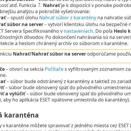
kosť atď. Funkcia
Nahrať
je k dispozícii v ponuke podro
nejšiu analýzu a pokročilé vyšetrovanie:
rať
– spustí úlohu
Nahrať súbor z karantény
na nahratie sú
ať súbor na server
– vytvorí klientsku úlohu na bezpečné 
T Servera špecifikovaného v
nastaveniach
. Do poľa
Heslo k
čnostných dôvodov. Po dokončení nahrávania sú na serveri 
tekcie a heslom chránený archív so súborom v karanténe.
nkciu
Nahrať
/
Nahrať súbor na server
odporúčame používa
če
– otvorí sa sekcia
Počítače
s vyfiltrovaným zoznamom zar
ne.
ať
– súbor bude odstránený z karantény a taktiež zo zariad
iť
– súbor bude obnovený späť do pôvodného umiestnenia
iť
a
vylúčiť
– súbor bude obnovený späť do pôvodného umie
 aby ho aplikácia ESET opätovne umiestnila do karantény).
á karanténa
ly v karanténe môžete spravovať z jedného miesta cez ESE