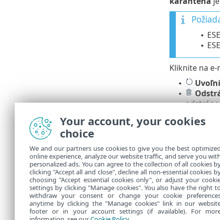
karanténa
je
Požiad
ESE
•
ESE
•
Kliknite na e
Uvoľni
•
Odstr
•
odstráne
Your account, your cookies
Prispôsob
choice
Môžete si pr
We and our partners use cookies to give you the best optimize
online experience, analyze our website traffic, and serve you wit
Správa bo
•
personalized ads. You can agree to the collection of all cookies b
Pridanie
clicking "Accept all and close", decline all non-essential cookies b
•
choosing "Accept essential cookies only", or adjust your cooki
settings by clicking "Manage cookies". You also have the right t
withdraw your consent or change your cookie preference
anytime by clicking the "Manage cookies" link in our websit
footer or in your account settings (if available). For mor
information, see our
Cookie Policy
.