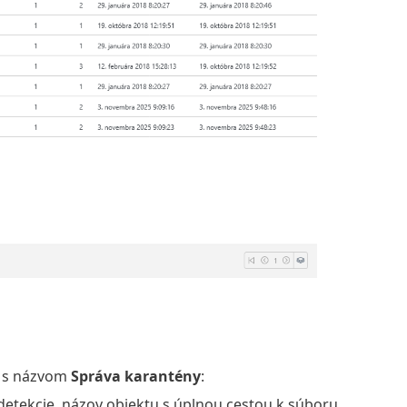
a s názvom
Správa karantény
:
 detekcie, názov objektu s úplnou cestou k súboru,