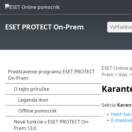
ESET PROTECT On-Prem
ESET Online 
Prem
> Viac 
Karant
Sekcia
Karan
Hash kar
•
E‑mailov
•