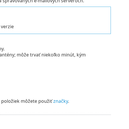
 spravovaných e‑mailových serveroch.
 verzie
ny.
rantény; môže trvať niekoľko minút, kým
h položiek môžete použiť
značky
.