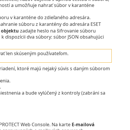
bností a umožňuje nahrať súbor v karanténe
boru v karanténe do zdieľaného adresára.
nahranie súboru z karantény do adresára ESET
 objektu
zadajte heslo na šifrovanie súboru
k dispozícii dva súbory: súbor JSON obsahujúci
ť len skúseným používateľom.
iadení, ktoré majú nejaký súvis s daným súborom
enia.
.
stnenia a bude vylúčený z kontroly (zabráni sa
T PROTECT Web Console. Na karte
E‑mailová