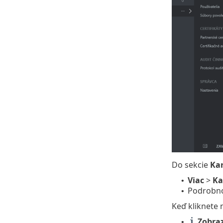
Do sekcie
Ka
Viac
>
Ka
•
Podrobnos
•
Keď kliknete 
Zobraz
•