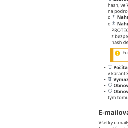
hash, veľ
na podrob
Nah
o
Nahr
o
PROTEC
z bezpe
hash de
Fu
Počíta
•
v karanté
Vymaz
•
Obnov
•
Obnov
•
tým tomu,
E-mailov
Všetky e‑mai