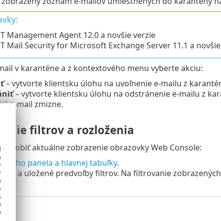
 zobrazený zoznam e‑mailov umiestnených do karantény na
avky:
T Management Agent 12.0 a novšie verzie
T Mail Security for Microsoft Exchange Server 11.1 a novšie
‑mail v karanténe a z kontextového menu vyberte akciu:
ť
– vytvorte klientsku úlohu na uvoľnenie e‑mailu z karanté
ániť
– vytvorte klientsku úlohu na odstránenie e‑mailu z ka
ný e‑mail zmizne.
enie filtrov a rozloženia
ispôsobiť aktuálne zobrazenie obrazovky Web Console:
d
h
čného panela a hlavnej tabuľky
.
y
filtra
a uložené predvoľby filtrov. Na filtrovanie zobrazenýc
y
e
o
s
e
e