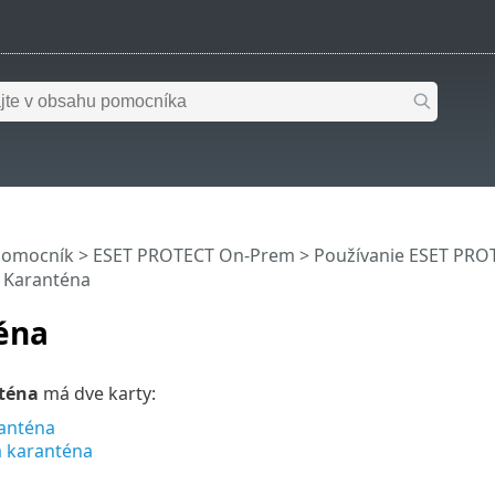
pomocník
>
ESET PROTECT On-Prem
>
Používanie ESET PR
> Karanténa
éna
téna
má dve karty:
anténa
á karanténa