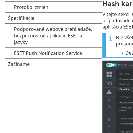
Hash ka
V tejto sekci
prípadov ide 
aplikácia ESE
Nie vše
presunu
Det
•