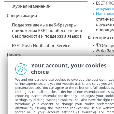
ESET PRO
•
докумен
Настраи
•
статичес
deviceG
операцио
Категории с
Обнару
•
Файер
•
Отфильт
•
СИСТЕ
•
Your account, your cookies
Аудит
•
choice
ESET I
•
Забло
•
We and our partners use cookies to give you the best optimize
online experience, analyze our website traffic, and serve you wit
Дополн
personalized ads. You can agree to the collection of all cookies b
clicking "Accept all and close", decline all non-essential cookies b
choosing "Accept essential cookies only", or adjust your cooki
settings by clicking "Manage cookies". You also have the right t
withdraw your consent or change your cookie preference
anytime by clicking the "Manage cookies" link in our websit
footer or in your account settings (if available). For mor