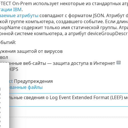
TECT On-Prem использует некоторые из стандартных ат
тации IBM
.
ваемые атрибуты
совпадают с форматом JSON. Атрибут 
кой группе компьютера, создавшего событие. Если длин
roupName содержит только имя статической группы. Ат
нной системе компьютера, а атрибут deviceGroupDescri
обытий:
жения защитой от вирусов
вол
рованные веб-сайты — защита доступа в Интернет
МА HIPS
nspect
Предупреждения
кированные файлы
d
h
ительные сведения о Log Event Extended Format (LEEF) 
y
y
e
o
s
e
e