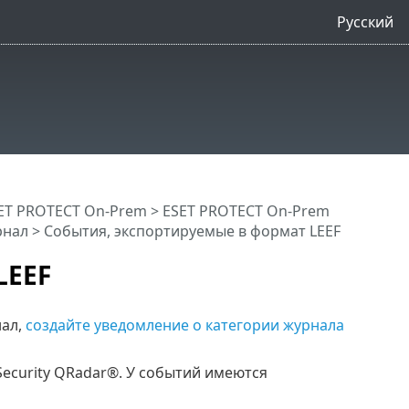
Русский
ET PROTECT On-Prem
>
ESET PROTECT On-Prem
рнал
> События, экспортируемые в формат LEEF
LEEF
нал,
создайте уведомление о категории журнала
ecurity QRadar®. У событий имеются