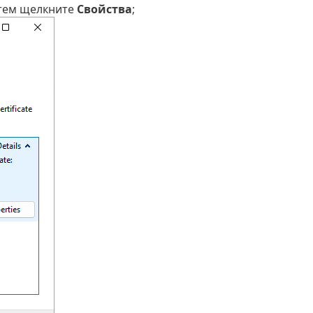
атем щелкните
Свойства
;