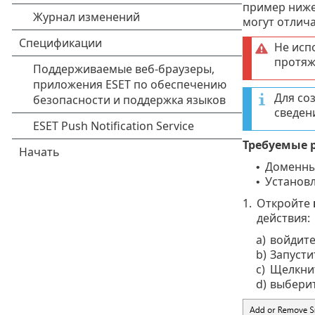
пример ниже.
могут отлича
Не исп
протяж
Для со
сведен
Требуемые р
Доменные
•
Установл
•
1.
Откройте
действия:
a)
войдите
b)
Запусти
c)
Щелкни
d)
выбери