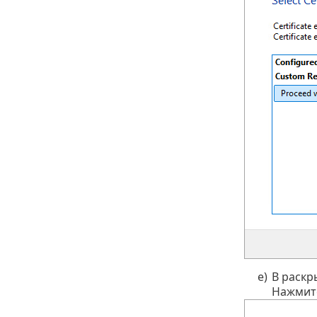
e)
В раск
Нажмит