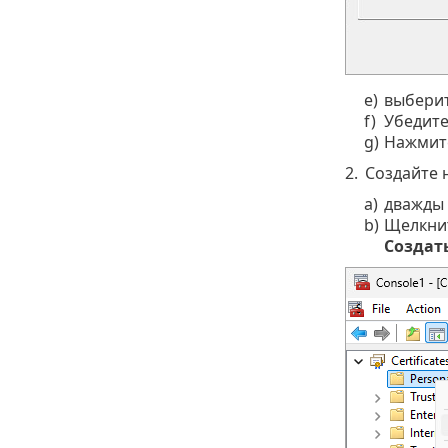
e)
выбери
f)
Убедите
g)
Нажмит
2.
Создайте 
a)
дважды
b)
Щелкни
Создат