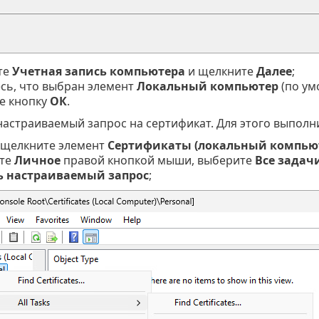
те
Учетная запись компьютера
и щелкните
Далее
;
сь, что выбран элемент
Локальный компьютер
(по ум
е кнопку
ОК
.
настраиваемый запрос на сертификат. Для этого выполн
 щелкните элемент
Сертификаты (локальный компью
те
Личное
правой кнопкой мыши, выберите
Все задач
ь настраиваемый запрос
;