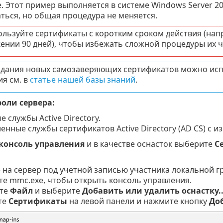
 Этот пример выполняется в системе Windows Server 20
ться, но общая процедура не меняется.
ользуйте сертификаты с коротким сроком действия (напри
ении 90 дней), чтобы избежать сложной процедуры их ч
здания новых самозаверяющих сертификатов можно ис
ия см. в
статье нашей базы знаний
.
оли сервера:
 службы Active Directory.
енные службы сертификатов Active Directory (AD CS) с
консоль управления
и в качестве оснасток выберите
С
 на сервер под учетной записью участника локальной 
те mmc.exe, чтобы открыть консоль управления.
те
Файл
и выберите
Добавить или удалить оснастку..
те
Сертификаты
на левой панели и нажмите кнопку
До