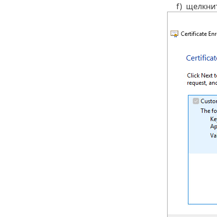
f)
щелкнит