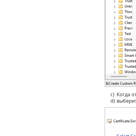
c)
Когда о
d)
выбери