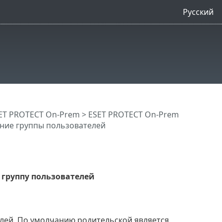
Русский
ET PROTECT On-Prem
>
ESET PROTECT On-Prem
ние группы пользователей
 группу пользователей
лей. По умолчанию родительской является