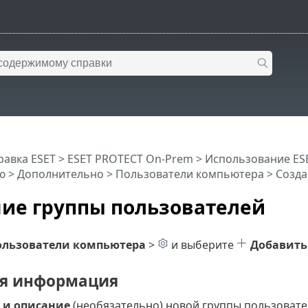
равка ESET
>
ESET PROTECT On-Prem
>
Использование ES
ю
> Дополнительно >
Пользователи компьютера
> Созда
ие группы пользователей
ользователи компьютера
>
и выберите
Добавить
я информация
 и описание
(необязательно) новой группы пользовате