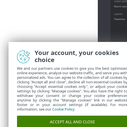
Your account, your cookies
choice
Для этой гр
разрешений
We and our partners use cookies to give you the best optimize
пользовател
online experience, analyze our website traffic, and serve you wit
группами. Е
personalized ads. You can agree to the collection of all cookies b
clicking "Accept all and close", decline all non-essential cookies b
ESET PROTECT
choosing "Accept essential cookies only", or adjust your cooki
settings by clicking "Manage cookies". You also have the right t
withdraw your consent or change your cookie preference
anytime by clicking the "Manage cookies" link in our websit
footer or in your account settings (if available). For mor
information, see our
Cookie Policy
.
ACCEPT ALL AND CLOSE