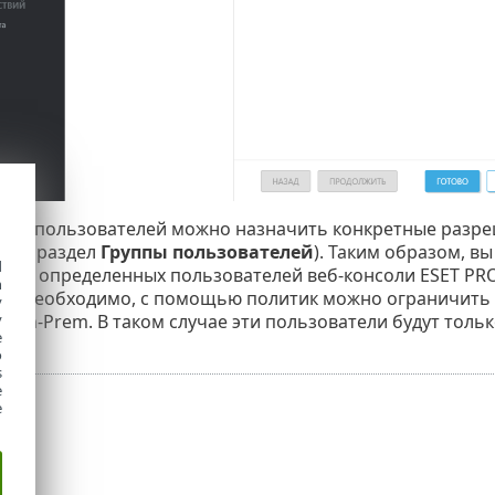
уппы пользователей можно назначить конкретные разр
(см. раздел
Группы пользователей
). Таким образом, в
d
ей и определенных пользователей веб-консоли ESET PRO
h
сли необходимо, с помощью политик можно ограничить 
y
y
 On-Prem. В таком случае эти пользователи будут толь
e
o
s
e
e