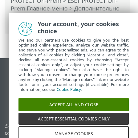
PROTECT On-Prem
>
ESET PROTECT On-
Prem Главное меню
> Дополнительно
>
Права доступа
>
Пользователи
>
Your account, your cookies
Двухфакторная аутентификация
choice
We and our partners use cookies to give you the best
optimized online experience, analyze our website traffic,
and serve you with personalized ads. You can agree to the
collection of all cookies by clicking "Accept all and close",
decline all non-essential cookies by choosing "Accept
essential cookies only", or adjust your cookie settings by
clicking "Manage cookies". You also have the right to
Использовать сайт для ПК
withdraw your consent or change your cookie preferences
End of Life
anytime by clicking the "Manage cookies" link in our website
footer or in your account settings (if available). For more
База знаний ESET
information, see our
Cookie Policy
.
Форум ESET
ESET Status Portal
ACCEPT ALL AND CLOSE
Региональная поддержка
ACCEPT ESSENTIAL COOKIES ONLY
© 1992 - 2026 ESET, spol. s
Управлять файлами
r.o. - Все права защищены.
cookie
MANAGE COOKIES