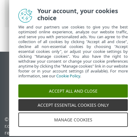
Prem
>
Iniciar
>
Console da Web ESET
PROTECT
> Filtros e personalização de
Your account, your cookies
layout
choice
We and our partners use cookies to give you the best
optimized online experience, analyze our website traffic,
and serve you with personalized ads. You can agree to the
collection of all cookies by clicking "Accept all and close",
decline all non-essential cookies by choosing "Accept
essential cookies only", or adjust your cookie settings by
clicking "Manage cookies". You also have the right to
withdraw your consent or change your cookie preferences
Ver site para desktop
anytime by clicking the "Manage cookies" link in our website
footer or in your account settings (if available). For more
End of Life
information, see our
Cookie Policy
.
Base de conhecimento ESET
Fórum ESET
ACCEPT ALL AND CLOSE
ESET Status Portal
Suporte regional
ACCEPT ESSENTIAL COOKIES ONLY
© 1992 - 2026 ESET, spol. s
Gerenciar cookies
MANAGE COOKIES
r.o. - Todos os direitos
Política de cookies
reservados.