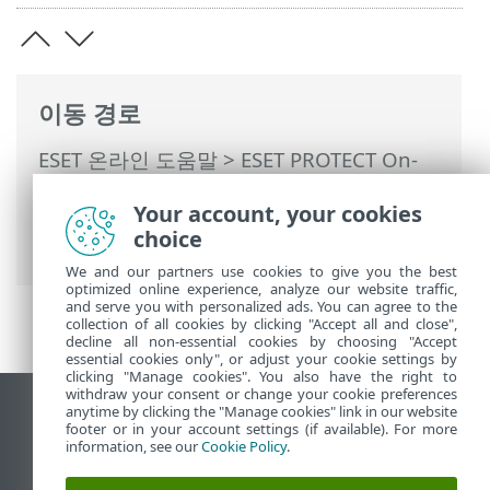
이동 경로
ESET 온라인 도움말
>
ESET PROTECT On-
Prem
>
ESET PROTECT On-Prem 사용
>
Your account, your cookies
ESET PROTECT On-Prem 기본 메뉴
>
보고
choice
서
> 오래된 애플리케이션
We and our partners use cookies to give you the best
optimized online experience, analyze our website traffic,
and serve you with personalized ads. You can agree to the
collection of all cookies by clicking "Accept all and close",
decline all non-essential cookies by choosing "Accept
essential cookies only", or adjust your cookie settings by
clicking "Manage cookies". You also have the right to
withdraw your consent or change your cookie preferences
anytime by clicking the "Manage cookies" link in our website
데스크톱 사이트 보기
footer or in your account settings (if available). For more
End of Life
information, see our
Cookie Policy
.
ESET 지식 베이스