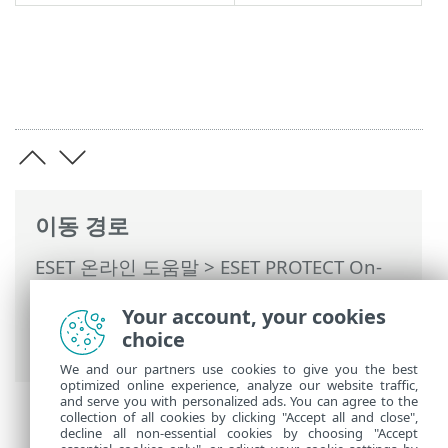
이동 경로
ESET 온라인 도움말
>
ESET PROTECT On-
Prem
>
ESET PROTECT On-Prem 사용
>
Your account, your cookies
ESET PROTECT On-Prem 기본 메뉴
>
보고
choice
서
> 하드웨어 인벤토리
We and our partners use cookies to give you the best
optimized online experience, analyze our website traffic,
and serve you with personalized ads. You can agree to the
collection of all cookies by clicking "Accept all and close",
decline all non-essential cookies by choosing "Accept