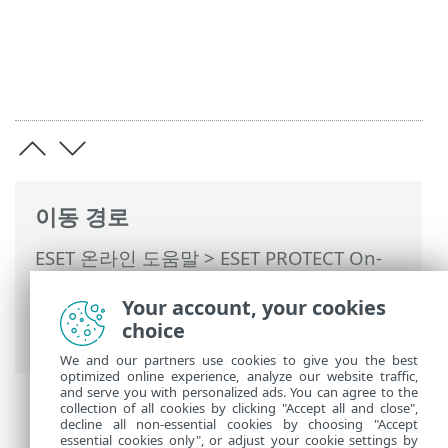
이동 경로
ESET 온라인 도움말
>
ESET PROTECT On-
Prem
>
ESET PROTECT On-Prem 사용
>
관
Your account, your cookies
리되는 서비스 공급자용 ESET PROTECT On-
choice
Prem
> MSP 상태 개요
We and our partners use cookies to give you the best
optimized online experience, analyze our website traffic,
and serve you with personalized ads. You can agree to the
collection of all cookies by clicking "Accept all and close",
decline all non-essential cookies by choosing "Accept
essential cookies only", or adjust your cookie settings by