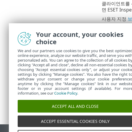
클라이언트를
면 ESET In
사용자 지정
다. 미리 정
지, 검역소, 
Your account, your cookies
choice
사용자
해당 사
We and our partners use cookies to give you the best optimize
하더라도
online experience, analyze our website traffic, and serve you wit
용은
권
personalized ads. You can agree to the collection of all cookies b
clicking "Accept all and close", decline all non-essential cookies b
choosing "Accept essential cookies only", or adjust your cooki
settings by clicking "Manage cookies". You also have the right t
withdraw your consent or change your cookie preference
anytime by clicking the "Manage cookies" link in our websit
footer or in your account settings (if available). For mor
information, see our
Cookie Policy
.
ACCEPT ALL AND CLOSE
ACCEPT ESSENTIAL COOKIES ONLY