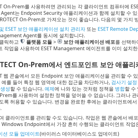
ECT On-Prem를 사용하려면 관리되는 각 클라이언트 컴퓨터에 ESE
t Agent는 Endpoint Security 애플리케이션과 함께 설치
PROTECT On-Prem로 가져오는 것이 좋습니다. 다음의 몇 가지
및 ESET 보안 애플리케이션 설치 관리자
또는
ESET Remote Dep
anagement Agent를 동시에 설치합니다.
 클릭하고
플랫폼 모듈
>
보안 애플리케이션 배포
를 선택하
 작업을 사용하여 ESET Management 에이전트를 이미 설
ROTECT On-Prem에서 엔드포인트 보안 애플
TECT 웹 콘솔에서 모든 Endpoint 보안 애플리케이션을 관리할 
 예를 들어 특정 웹 영역에 대한 접근을 차단하거나,
검사기 설정
 생성
할 수 있습니다.
예제
에 나와 있는 것처럼 정책을
병합
할 수
On-Prem를 사용하여 설정한 정책을 덮어쓸 수 없습니다. 그러나 
도록 허용할 수 있습니다. 변경을 완료한 후에는 클라이언트에
.
여 클라이언트를 관리할 수도 있습니다. 작업은 웹 콘솔에서 배포되며 
 Windows Endpoint에서 가장 흔히 수행되는 클라이언트 작
이션 모듈 업데이트
(바이러스 데이터베이스도 업데이트)