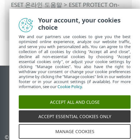
ESET 온라인 도움말
>
ESET PROTECT On-
Prem
>
ESET PROTECT On-Prem 사용
>
Your account, your cookies
ESET PROTECT On-Prem 기본 메뉴
>
정책
choice
> 재정의 모드 사용 방법
We and our partners use cookies to give you the best
optimized online experience, analyze our website traffic,
and serve you with personalized ads. You can agree to the
collection of all cookies by clicking "Accept all and close",
decline all non-essential cookies by choosing "Accept
essential cookies only", or adjust your cookie settings by
clicking "Manage cookies". You also have the right to
withdraw your consent or change your cookie preferences
anytime by clicking the "Manage cookies" link in our website
데스크톱 사이트 보기
footer or in your account settings (if available). For more
End of Life
information, see our
Cookie Policy
.
ESET 지식 베이스
ACCEPT ALL AND CLOSE
ESET 포럼
ESET Status Portal
ACCEPT ESSENTIAL COOKIES ONLY
국가별 지원
MANAGE COOKIES
© 1992 - 2026 ESET, spol. s
쿠키 관리