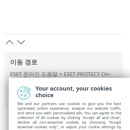
이동 경로
ESET 온라인 도움말
>
ESET PROTECT On-
Prem
>
ESET PROTECT On-Prem 사용
>
Your account, your cookies
ESET PROTECT On-Prem 기본 메뉴
>
작업
choice
>
클라이언트 작업
> 검역소 관리
We and our partners use cookies to give you the best
optimized online experience, analyze our website traffic,
and serve you with personalized ads. You can agree to the
collection of all cookies by clicking "Accept all and close",
decline all non-essential cookies by choosing "Accept
essential cookies only", or adjust your cookie settings by