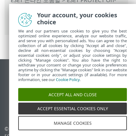
Prem
>
ESET PROTECT On-Prem 사용
>
Your account, your cookies
ESET PROTECT On-Prem 기본 메뉴
>
작업
choice
>
클라이언트 작업
> ESET Bridge 캐시 정리
We and our partners use cookies to give you the best
optimized online experience, analyze our website traffic,
and serve you with personalized ads. You can agree to the
collection of all cookies by clicking "Accept all and close",
decline all non-essential cookies by choosing "Accept
essential cookies only", or adjust your cookie settings by
clicking "Manage cookies". You also have the right to
withdraw your consent or change your cookie preferences
anytime by clicking the "Manage cookies" link in our website
데스크톱 사이트 보기
footer or in your account settings (if available). For more
End of Life
information, see our
Cookie Policy
.
ESET 지식 베이스
ACCEPT ALL AND CLOSE
ESET 포럼
ESET Status Portal
ACCEPT ESSENTIAL COOKIES ONLY
국가별 지원
MANAGE COOKIES
© 1992 - 2026 ESET, spol. s
쿠키 관리
r.o. - All rights reserved.
쿠키 정책