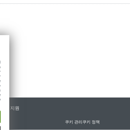
d
h
y
y
e
o
s
e
e
가별 지원
쿠키 관리
쿠키 정책