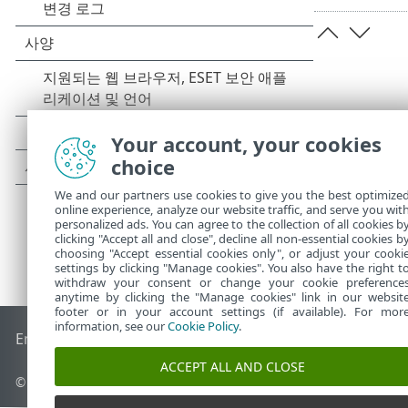
Your account, your cookies
choice
We and our partners use cookies to give you the best optimize
online experience, analyze our website traffic, and serve you wit
personalized ads. You can agree to the collection of all cookies b
clicking "Accept all and close", decline all non-essential cookies b
choosing "Accept essential cookies only", or adjust your cooki
settings by clicking "Manage cookies". You also have the right t
withdraw your consent or change your cookie preference
anytime by clicking the "Manage cookies" link in our websit
footer or in your account settings (if available). For mor
information, see our
Cookie Policy
.
End of Life
ESET 지식 베이스
ESET 포럼
ESET Status Portal
국
ACCEPT ALL AND CLOSE
© 1992 - 2026 ESET, spol. s r.o. - All rights reserved.