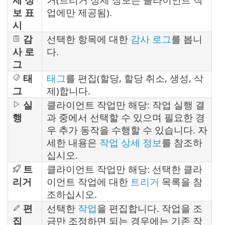
보 표
업에만 제공됨).
시
감
선택한 항목에 대한
감사 로그
를 봅니
사 로
다.
그
태
태그
를 편집(할당, 할당 취소, 생성, 삭
그
제)합니다.
실
클라이언트 작업만 해당: 작업 실행 결
행
과 중에서 선택할 수 있으며 필요한 경
우 추가 동작을 수행할 수 있습니다. 자
세한 내용은
작업 상세 정보
를 참조하
십시오.
트
클라이언트 작업만 해당: 선택한 클라
리거
이언트 작업에 대한
트리거
목록을 참
조하십시오.
편
선택한
작업
을 편집합니다. 작업을 조
집
금만 조정하면 되는 경우에는 기존 작