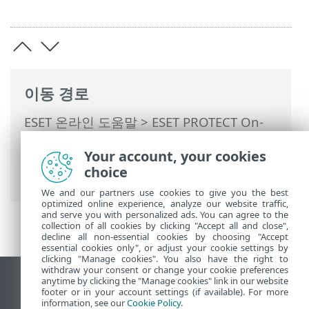
이동 경로
ESET 온라인 도움말
>
ESET PROTECT On-
Prem
>
ESET PROTECT On-Prem 사용
>
Your account, your cookies
ESET PROTECT On-Prem 기본 메뉴
>
작업
choice
> 작업 개요
We and our partners use cookies to give you the best
optimized online experience, analyze our website traffic,
and serve you with personalized ads. You can agree to the
collection of all cookies by clicking "Accept all and close",
decline all non-essential cookies by choosing "Accept
essential cookies only", or adjust your cookie settings by
clicking "Manage cookies". You also have the right to
withdraw your consent or change your cookie preferences
anytime by clicking the "Manage cookies" link in our website
데스크톱 사이트 보기
footer or in your account settings (if available). For more
End of Life
information, see our
Cookie Policy
.