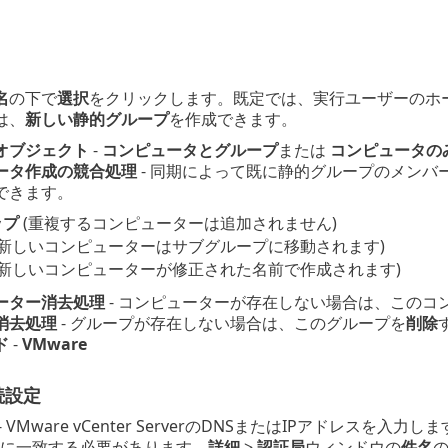
名
の下で
選択
をクリックします。既定では、実行ユーザーのホ
は、
新しい静的グループ
を作成できます。
オブジェクト
-
コンピュータとグループ
または
コンピュータの
ータ作成の競合処理
- 同期によって既に静的グループのメンバ
できます。
ップ
(重複するコンピューターは追加されません)
(新しいコンピューターはサブグループに移動されます)
(新しいコンピューターが修正された名前で作成されます)
ーター消去処理
- コンピューターが存在しない場合は、このコ
消去処理
- グループが存在しない場合は、このグループを
削除
ド
-
VMware
続設定
- VMware vCenter ServerのDNSまたはIPアドレスを入
に一致する必要があります。
詳細
>
認証局
ウィンドウの
件名