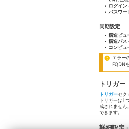
ログイン
•
パスワー
•
同期設定
構造ビュ
•
構造パス
•
コンピュ
•
エラー
FQDN
トリガー
トリガー
セク
トリガーは1
成されません
できます。
詳細設定 -