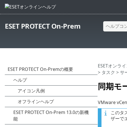
ESET PROTECT On-Prem
ESETオンラ
>
タスク
>
サ
同期モード
VMware v
このタス
ザーで