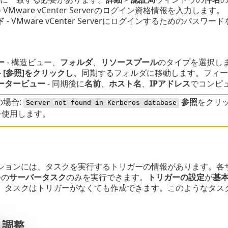
- VMware vCenter Serverのログイン資格情報を入力します。
ド
- VMware vCenter Serverにログインするためのパスワ
ー
- 構造ビュー、
フォルダ
、
リソースプール
のタイプを選択し
-
[参照]をクリックし、
同期するフォルダに移動します。フィー
ータービュー
- 同期後に
名前
、
ホスト名
、
IPアドレス
でコンピ
の場合:
参照
をクリッ
Server not found in Kerberos database
を使用します。
ションには、タスクを実行するトリガーの情報があります。各
つの
サーバータスク
のみを実行できます。
トリガーの設定
が
基
。タスクはトリガーがなくても作成できます。このようなタス
 調整