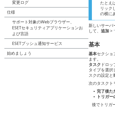
たとえば
リック
の横に
新しいサーバ
して、
追加
>
基本
基本
セクショ
ます。
タスク
ドロッ
タイプを選択
スクの設定と
次のタスクト
完了後た
•
トリガー
•
後でトリガ