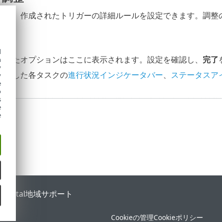
ると、作成されたトリガーの詳細ルールを設定できます。調整
d
されたオプションはここに表示されます。設定を確認し、
完了
h
y
作成した各タスクの
進行状況インジケータバー
、
ステータスア
y
e
o
s
e
e
 Portal
地域サポート
Cookieの管理
Cookieポリシー