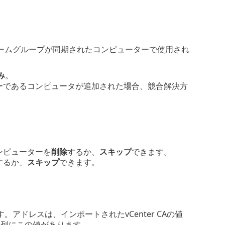
ームグループが同期されたコンピューターで使用され
み
。
ーであるコンピュータが追加された場合、競合解決方
ンピューターを
削除
するか、
スキップ
できます。
するか、
スキップ
できます。
力します。アドレスは、インポートされたvCenter CAの値
の列にこの値があります。