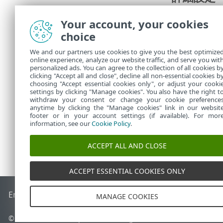
調整
を設定す
Your account, your cookies
choice
概要
We and our partners use cookies to give you the best optimize
すべての構成
online experience, analyze our website traffic, and serve you wit
personalized ads. You can agree to the collection of all cookies b
タスク
には、
clicking "Accept all and close", decline all non-essential cookies b
choosing "Accept essential cookies only", or adjust your cooki
settings by clicking "Manage cookies". You also have the right t
withdraw your consent or change your cookie preference
anytime by clicking the "Manage cookies" link in our websit
footer or in your account settings (if available). For mor
information, see our
Cookie Policy
.
ACCEPT ALL AND CLOSE
ACCEPT ESSENTIAL COOKIES ONLY
End of Life
ESETナレッジベース
ESETフォーラム
ESET Status
MANAGE COOKIES
© 1992 - 2026 ESET, spol. s r.o. - All rights reserved.