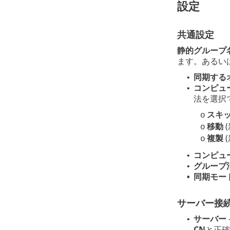
設定
共通設定
静的グループ
ます。あるい
同期する
•
コンピュ
•
法を選択
スキ
o
移動
o
複製
o
コンピュ
•
グループ
•
同期モー
•
サーバー接
サーバー
•
CN
と正確