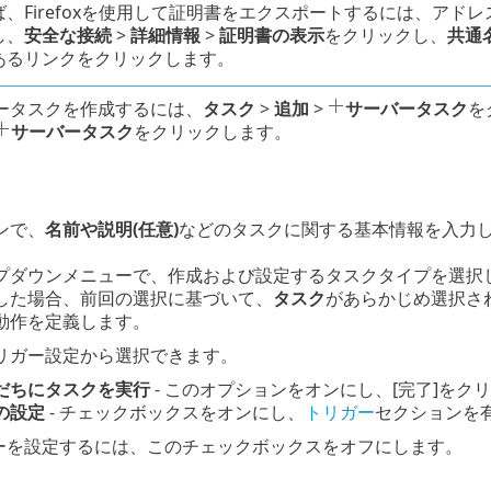
、Firefoxを使用して証明書をエクスポートするには、アドレ
し、
安全な接続
>
詳細情報
>
証明書の表示
をクリックし、
共通
あるリンクをクリックします。
ータスクを作成するには、
タスク
>
追加
>
サーバータスク
を
サーバータスク
をクリックします。
ンで、
名前や説明(任意)
などのタスクに関する基本情報を入力
プダウンメニューで、作成および設定するタスクタイプを選択
した場合、前回の選択に基づいて、
タスク
があらかじめ選択さ
動作を定義します。
リガー設定から選択できます。
だちにタスクを実行
- このオプションをオンにし、[完了]を
の設定
- チェックボックスをオンにし、
トリガー
セクションを
ーを設定するには、このチェックボックスをオフにします。