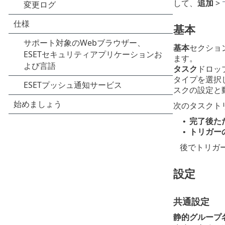
して、
追加
>
基本
基本
セクショ
ます。
タスク
ドロッ
タイプを選択
スクの設定と
次のタスクト
完了後た
•
トリガー
•
後でトリガ
設定
共通設定
静的グループ