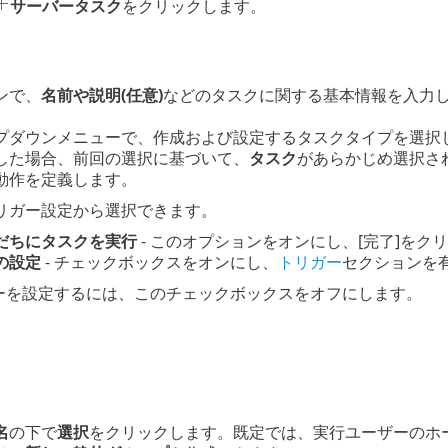
サーバータスク
をクリックします。
ンで、
名前や説明(任意)
などのタスクに関する基本情報を入力
プダウンメニューで、作成および設定するタスクタイプを選択
した場合、前回の選択に基づいて、
タスク
があらかじめ選択さ
動作を定義します。
リガー設定から選択できます。
だちにタスクを実行
- このオプションをオンにし、[完了]を
の設定
- チェックボックスをオンにし、
トリガー
セクションを
ーを設定するには、このチェックボックスをオフにします。
名
の下で
選択
をクリックします。既定では、実行ユーザーのホ