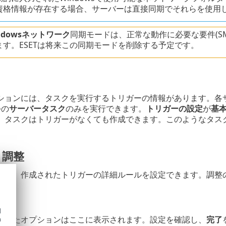
資格情報が存在する場合、サーバーは直接同期でそれらを使用
indowsネットワーク
同期モードは、正常な動作に必要な要件(S
ます。ESETは将来この同期モードを削除する予定です。
ションには、タスクを実行するトリガーの情報があります。各
つの
サーバータスク
のみを実行できます。
トリガーの設定
が
基
。タスクはトリガーがなくても作成できます。このようなタス
 調整
ると、作成されたトリガーの詳細ルールを設定できます。調整
d
されたオプションはここに表示されます。設定を確認し、
完了
h