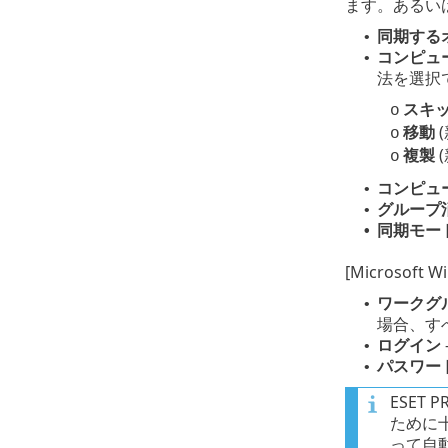
ます。あるい
同期する
•
コンピュ
•
法を選択
スキ
o
移動
o
複製
o
コンピュ
•
グループ
•
同期モー
•
[Microso
ワークグ
•
場合、す
ログイン
•
パスワー
•
ESET P
ために
って自