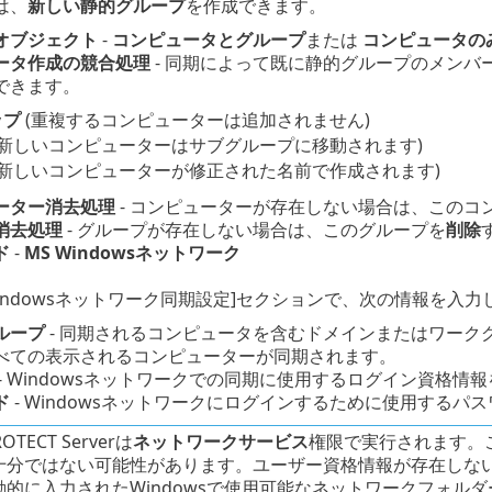
は、
新しい静的グループ
を作成できます。
オブジェクト
-
コンピュータとグループ
または
コンピュータの
ータ作成の競合処理
- 同期によって既に静的グループのメンバ
できます。
ップ
(重複するコンピューターは追加されません)
(新しいコンピューターはサブグループに移動されます)
(新しいコンピューターが修正された名前で作成されます)
ーター消去処理
- コンピューターが存在しない場合は、このコ
消去処理
- グループが存在しない場合は、このグループを
削除
ド
-
MS Windowsネットワーク
ft Windowsネットワーク同期設定]セクションで、次の情報を入
ループ
- 同期されるコンピュータを含むドメインまたはワーク
べての表示されるコンピューターが同期されます。
- Windowsネットワークでの同期に使用するログイン資格情
ド
- Windowsネットワークにログインするために使用するパ
ROTECT Serverは
ネットワークサービス
権限で実行されます。
十分ではない可能性があります。ユーザー資格情報が存在しな
動的に入力されたWindowsで使用可能なネットワークフォル