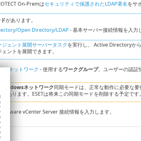
ROTECT On-Premは
セキュリティで保護されたLDAP署名
をサ
ード
があります。
irectory/Open Directory/LDAP
- 基本サーバー接続情報を入力
ージェント展開サーバータスク
を実行し、 Active Directo
ジェントを展開できます。
ndowsネットワーク
- 使用する
ワークグループ
、ユーザーの認証
 Windowsネットワーク
同期モードは、正常な動作に必要な要件
合があります。ESETは将来この同期モードを削除する予定です
d
h
y
- VMware vCenter Server 接続情報を入力します。
y
e
o
s
e
e