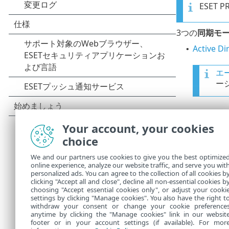
ESET P
3つの
同期モ
Active D
•
エ
ー
MS Wi
•
Your account, your cookies
choice
MS
場
We and our partners use cookies to give you the best optimize
online experience, analyze our website traffic, and serve you wit
personalized ads. You can agree to the collection of all cookies b
VMware
clicking "Accept all and close", decline all non-essential cookies b
•
choosing "Accept essential cookies only", or adjust your cooki
settings by clicking "Manage cookies". You also have the right t
withdraw your consent or change your cookie preference
anytime by clicking the "Manage cookies" link in our websit
footer or in your account settings (if available). For mor