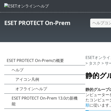
ESET PROTECT On-Prem
ESETオンラ
>
タスク
>
サ
静的グ
静的グループ
ンピューター
たコンピュー
順
に従います