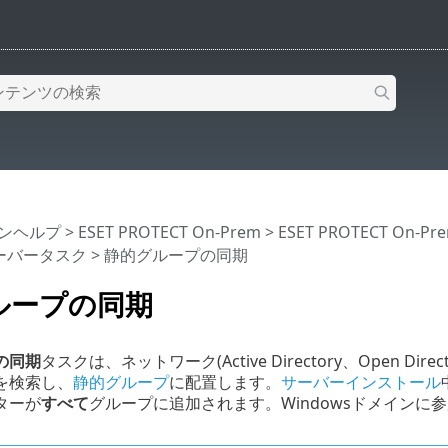
インヘルプ
>
ESET PROTECT On-Prem
>
ESET PROTECT On-
ーバータスク
> 静的グループの同期
ループの同期
の同期
タスクは、ネットワーク(Active Directory、Open D
を検索し、
静的グループ
に配置します。
サーバーインストール
ターが
すべて
グループに追加されます。Windowsドメインに参
。