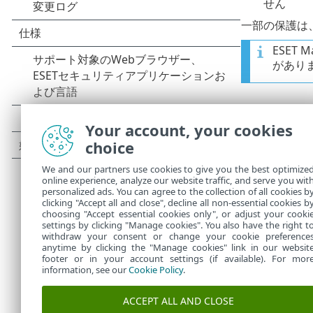
せん
一部の保護は、
ESET
があり
パスワー
Your account, your cookies
自己防衛の他にE
choice
エージェント
We and our partners use cookies to give you the best optimize
ESET
online experience, analyze our website traffic, and serve you wit
アップ
personalized ads. You can agree to the collection of all cookies b
clicking "Accept all and close", decline all non-essential cookies b
choosing "Accept essential cookies only", or adjust your cooki
settings by clicking "Manage cookies". You also have the right t
withdraw your consent or change your cookie preference
anytime by clicking the "Manage cookies" link in our websit
footer or in your account settings (if available). For mor
information, see our
Cookie Policy
.
ACCEPT ALL AND CLOSE