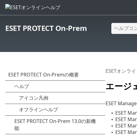
ESET PROTECT On-Prem
ESETオンラ
エージ
ESET Ma
ESET 
•
ESET 
•
ESET 
•
ESET
•