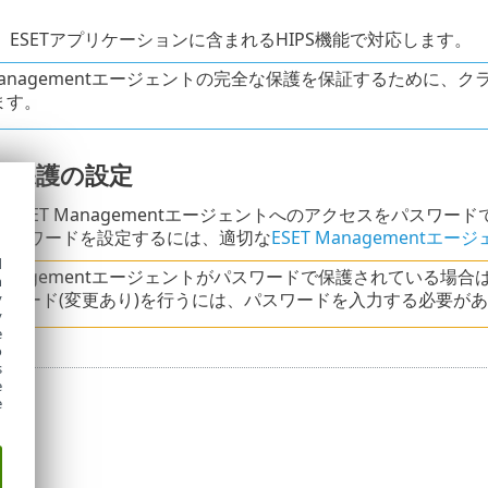
ESETアプリケーションに含まれるHIPS機能で対応します。
 Managementエージェントの完全な保護を保証するために、
ます。
ド保護の設定
SET Managementエージェントへのアクセスをパスワードで保護で
パスワードを設定するには、適切な
ESET Managementエ
d
 Managementエージェントがパスワードで保護されている
h
グレード(変更あり)を行うには、パスワードを入力する必要が
y
y
e
o
s
e
e