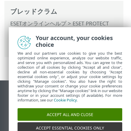
ブレッドクラム
ESETオンラインヘルプ
>
ESET PROTECT
On-Prem
>
ESET PROTECT On-Premの使用
Your account, your cookies
>
ESET PROTECT On-Prem メインメニュー
choice
>
検出
> 検出プレビュー(サイドパネル)
We and our partners use cookies to give you the best
optimized online experience, analyze our website traffic,
and serve you with personalized ads. You can agree to the
collection of all cookies by clicking "Accept all and close",
decline all non-essential cookies by choosing "Accept
essential cookies only", or adjust your cookie settings by
clicking "Manage cookies". You also have the right to
withdraw your consent or change your cookie preferences
anytime by clicking the "Manage cookies" link in our website
デスクトップサイトの表示
footer or in your account settings (if available). For more
End of Life
information, see our
Cookie Policy
.
ESETナレッジベース
ACCEPT ALL AND CLOSE
ESETフォーラム
ESET Status Portal
ACCEPT ESSENTIAL COOKIES ONLY