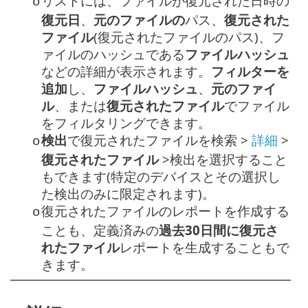
リストには、ファイルが復元された日時の
o
復元日
、
元のファイルの
パス、
復元された
ファイル
(復元されたファイルのパス)、フ
ァイルのハッシュである
ファイルハッシュ
などの詳細が表示されます。
フィルターを
追加
し、
ファイルハッシュ
、
元のファイ
ル
、または
復元されたファイル
でファイル
をフィルタリングできます。
検出
で復元されたファイルを検索 >
詳細
>
o
復元されたファイル
>検出を選択すること
もできます(特定のデバイスとその選択し
た検出のみに限定されます)。
復元されたファイルのレポートを作成する
o
ことも、定義済みの
過去30日間に復元さ
れたファイル
レポートを生成することもで
きます。