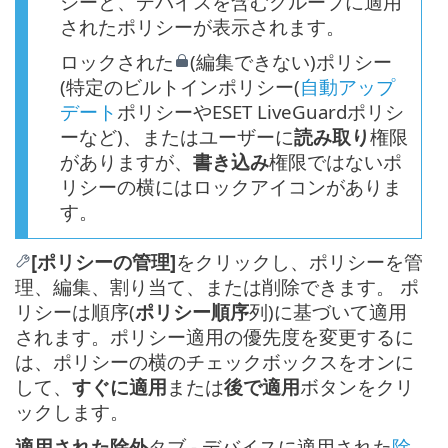
シーと、デバイスを含むグループに適用
されたポリシーが表示されます。
ロックされた
(編集できない)ポリシー
(特定のビルトインポリシー(
自動アップ
デート
ポリシーやESET LiveGuardポリシ
ーなど)、またはユーザーに
読み取り
権限
がありますが、
書き込み
権限ではないポ
リシーの横にはロックアイコンがありま
す。
[ポリシーの管理]
をクリックし、ポリシーを管
理、編集、割り当て、または削除できます。 ポ
リシーは順序(
ポリシー順序
列)に基づいて適用
されます。ポリシー適用の優先度を変更するに
は、ポリシーの横のチェックボックスをオンに
して、
すぐに適用
または
後で適用
ボタンをクリ
ックします。
適用された除外
タブ - デバイスに適用された
除