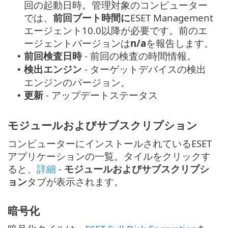
回の起動日時。管理対象のコンピューター
では、
前回ブート時間に
ESET Management
エージェント10.0以降が必要です。前のエ
ージェントバージョンは
n/a
を報告します。
前回検査日時
- 前回の検査の時間情報。
•
検出エンジン
- ターゲットデバイスの検出
•
エンジンのバージョン。
更新
- アップデートステータス
•
モジュールおよびサブスクリプション
コンピューターにインストールされているESET
アプリケーションの一覧。タイルをクリックす
ると、
詳細
-
モジュールおよびサブスクリプシ
ョン
タブが表示されます。
暗号化