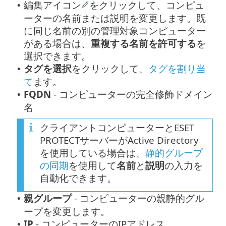
編集アイコン
をクリックして、コンピュ
•
ーターの名前または説明を変更します。既
に同じ名前の別の管理対象コンピューター
がある場合は、
重複する名前を許可する
を
選択できます。
タグを選択
をクリックして、
タグを割り当
•
て
ます。
FQDN
- コンピューターの完全修飾ドメイン
•
名
クライアントコンピューターとESET
PROTECTサーバーがActive Directory
を使用している場合は、
静的グループ
の同期
を使用して
名前
と
説明
の入力を
自動化できます。
親グループ
- コンピューターの親静的グル
•
ープを変更します。
IP
- コンピューターのIPアドレス。
•