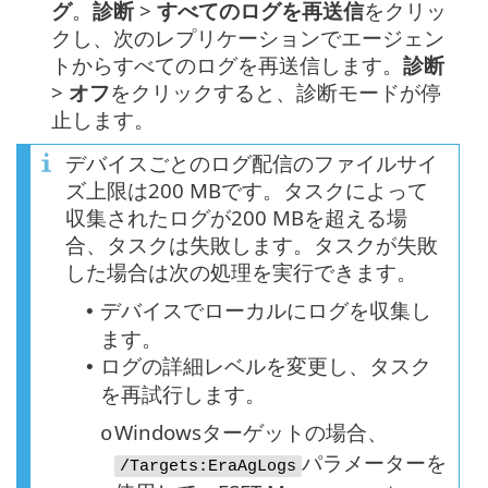
グ
。
診断
>
すべてのログを再送信
をクリッ
クし、次のレプリケーションでエージェン
トからすべてのログを再送信します。
診断
>
オフ
をクリックすると、診断モードが停
止します。
デバイスごとのログ配信のファイルサイ
ズ上限は200 MBです。タスクによって
収集されたログが200 MBを超える場
合、タスクは失敗します。タスクが失敗
した場合は次の処理を実行できます。
デバイスでローカルにログを収集し
•
ます。
ログの詳細レベルを変更し、タスク
•
を再試行します。
Windowsターゲットの場合、
o
パラメーターを
/Targets:EraAgLogs