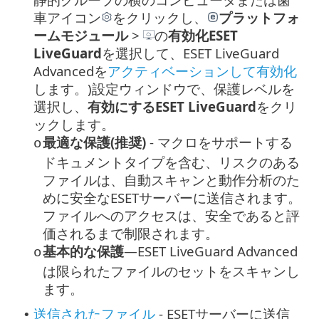
車アイコン
をクリックし、
プラットフォ
ームモジュール
>
の
有効化
ESET
LiveGuard
を選択して、ESET LiveGuard
Advancedを
アクティベーションして有効化
します。
)設定ウィンドウで、保護レベルを
選択し、
有効にするESET LiveGuard
をクリ
ックします。
最適な保護(推奨)
- マクロをサポートする
o
ドキュメントタイプを含む、リスクのある
ファイルは、自動スキャンと動作分析のた
めに安全なESETサーバーに送信されます。
ファイルへのアクセスは、安全であると評
価されるまで制限されます。
基本的な保護
—ESET LiveGuard Advanced
o
は限られたファイルのセットをスキャンし
ます。
送信されたファイル
- ESETサーバーに送信
•