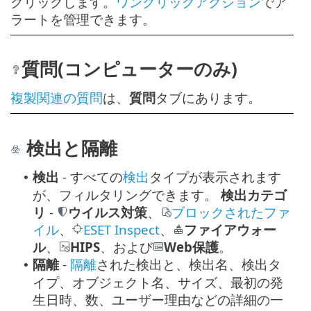
クリックします。
ワンクリックアクション
でア
ラートを管理できます。
質問(コンピューターのみ)
複製関連の質問
は、
質問
タブにあります。
検出と隔離
検出
- すべての
検出
タイプが表示されます
•
が、フィルタリングできます。
検出カテゴ
リ
-
ウイルス対策
、
ブロックされたファ
イル
、
ESET Inspect
、
ファイアウォー
ル
、
HIPS
、および
Web保護
。
隔離
-
隔離
された検出と、検出名、検出タ
•
イプ、オブジェクト名、サイズ、最初の発
生日時、数、ユーザー理由などの詳細の一