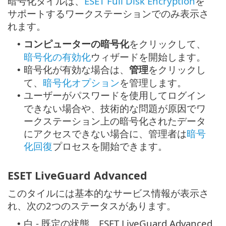
暗号化タイルは、
ESET Full Disk Encryption
を
サポートするワークステーションでのみ表示さ
れます。
コンピューターの暗号化
をクリックして、
•
暗号化の有効化
ウィザードを開始します。
暗号化が有効な場合は、
管理
をクリックし
•
て、
暗号化オプション
を管理します。
ユーザーがパスワードを使用してログイン
•
できない場合や、技術的な問題が原因でワ
ークステーション上の暗号化されたデータ
にアクセスできない場合に、管理者は
暗号
化回復
プロセスを開始できます。
ESET LiveGuard Advanced
このタイルには基本的なサービス情報が表示さ
れ、次の2つのステータスがあります。
白 - 既定の状態。ESET LiveGuard Advanced
•