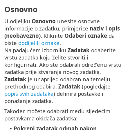
Osnovno
U odjeljku
Osnovno
unesite osnovne
informacije o zadatku, primjerice
naziv i opis
(neobavezno)
. Kliknite
Odaberi oznake
da
biste
dodijelili oznake
.
Na padajućem izborniku
Zadatak
odaberite
vrstu zadatka koju želite stvoriti i
konfigurirati. Ako ste odabrali određenu vrstu
zadatka prije stvaranja novog zadatka,
Zadatak
je unaprijed odabran na temelju
prethodnog odabira.
Zadatak
(pogledajte
popis svih zadataka
) definira postavke i
ponašanje zadatka.
Također možete odabrati među sljedećim
postavkama okidača zadatka:
Pokreni zadatak odmah nakon
•