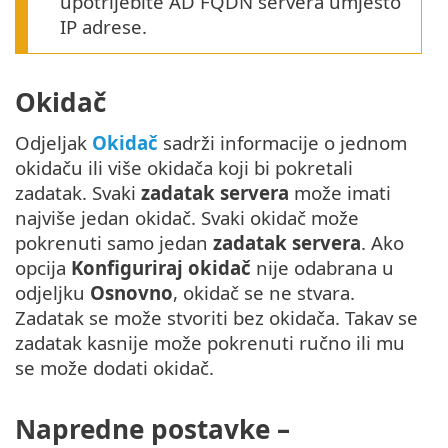
upotrijebite AD FQDN servera umjesto
IP adrese.
Okidač
Odjeljak
Okidač
sadrži informacije o jednom
okidaču ili više okidača koji bi pokretali
zadatak. Svaki
zadatak servera
može imati
najviše jedan okidač. Svaki okidač može
pokrenuti samo jedan
zadatak servera
. Ako
opcija
Konfiguriraj okidač
nije odabrana u
odjeljku
Osnovno
, okidač se ne stvara.
Zadatak se može stvoriti bez okidača. Takav se
zadatak kasnije može pokrenuti ručno ili mu
se može dodati okidač.
Napredne postavke –