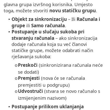
glavna grupa izvršnog korisnika. Umjesto
toga, možete stvoriti
novu statičku grupu
.
Objekt za sinkronizaciju
– Ili
Računala i
•
grupe
ili
Samo
računala
.
Postupanje u slučaju sukoba pri
•
stvaranju računala
– ako sinkronizacija
dodaje računala koja su već članovi
statičke grupe, možete odabrati način
rješavanja sukoba:
Preskoči
(sinkronizirana računala neće
o
se dodati)
Premjesti
(nova će se računala
o
premjestiti u podgrupu)
Udvostruči
(stvara se novo računalo s
o
izmijenjenim nazivom)
Postupanje prilikom uklanjanja
•