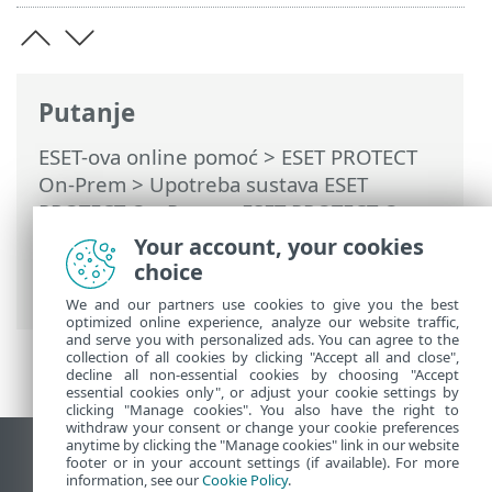
Putanje
ESET-ova online pomoć
>
ESET PROTECT
On-Prem
>
Upotreba sustava ESET
PROTECT On-Prem
>
ESET PROTECT On-
Prem Glavni izbornik
>
Zadaci
>
Zadaci
Your account, your cookies
servera
>
Sinkronizacija statičke grupe
>
choice
Način rada za sinkronizaciju – VMware
We and our partners use cookies to give you the best
optimized online experience, analyze our website traffic,
and serve you with personalized ads. You can agree to the
collection of all cookies by clicking "Accept all and close",
decline all non-essential cookies by choosing "Accept
essential cookies only", or adjust your cookie settings by
clicking "Manage cookies". You also have the right to
withdraw your consent or change your cookie preferences
anytime by clicking the "Manage cookies" link in our website
Prikaži stranicu za radnu površinu
footer or in your account settings (if available). For more
information, see our
Cookie Policy
.
End of Life