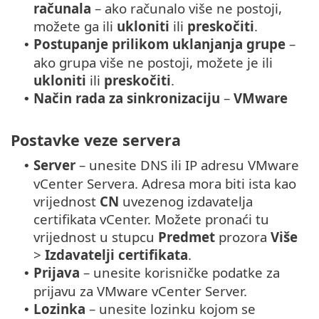
računala
– ako računalo više ne postoji,
možete ga ili
ukloniti
ili
preskočiti
.
Postupanje prilikom uklanjanja grupe
–
•
ako grupa više ne postoji, možete je ili
ukloniti
ili
preskočiti
.
Način rada za sinkronizaciju
–
VMware
•
Postavke veze servera
Server
– unesite DNS ili IP adresu VMware
•
vCenter Servera. Adresa mora biti ista kao
vrijednost
CN
uvezenog izdavatelja
certifikata vCenter. Možete pronaći tu
vrijednost u stupcu
Predmet
prozora
Više
>
Izdavatelji certifikata
.
Prijava
– unesite korisničke podatke za
•
prijavu za VMware vCenter Server.
Lozinka
– unesite lozinku kojom se
•