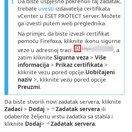
Da biste uspješno pokrenuli taj zadatak,
trebate
uvesti
izdavatelja certifikata
vCenter u ESET PROTECT server. Možete
ga izvesti putem web preglednika.
Na primjer, da biste izvezli certifikat
pomoću Firefoxa, kliknite ikonu sigurne
veze u adresnoj traci
, a
zatim kliknite
Sigurna veza
>
Više
informacija
>
Prikaz certifikata
>
kliknite vezu pored opcije
Uobičajeni
naziv
>, kliknite vezu pored opcije
Preuzmi
.
Da biste stvorili novi zadatak servera, kliknite
Zadaci
>
Dodaj
>
Zadatak servera
ili
odaberite željenu vrstu zadatka sa stabla i
kliknite
Dodaj
>
Zadatak servera
.