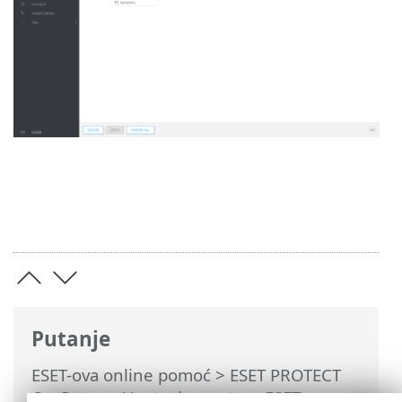
Putanje
ESET-ova online pomoć
>
ESET PROTECT
On-Prem
>
Upotreba sustava ESET