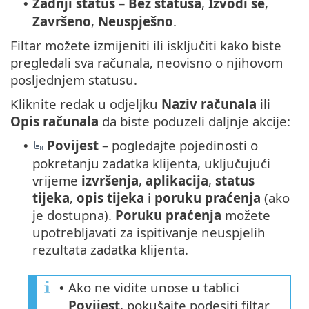
Zadnji status
–
Bez statusa
,
Izvodi se
,
•
Završeno
,
Neuspješno
.
Filtar možete izmijeniti ili isključiti kako biste
pregledali sva računala, neovisno o njihovom
posljednjem statusu.
Kliknite redak u odjeljku
Naziv računala
ili
Opis računala
da biste poduzeli daljnje akcije:
Povijest
– pogledajte pojedinosti o
•
pokretanju zadatka klijenta, uključujući
vrijeme
izvršenja
,
aplikacija
,
status
tijeka
,
opis tijeka
i
poruku praćenja
(ako
je dostupna).
Poruku praćenja
možete
upotrebljavati za ispitivanje neuspjelih
rezultata zadatka klijenta.
Ako ne vidite unose u tablici
•
Povijest
, pokušajte podesiti filtar