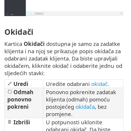
Okidači
Kartica
Okidači
dostupna je samo za zadatke
klijenta i na njoj se prikazuje popis okidača za
odabrani zadatak klijenta. Da biste upravljali
okidačem, kliknite okidač i odaberite jednu od
sljedećih stavki:
Uredi
Uredite odabrani
okidač
.
Odmah
Ponovno pokrenite zadatak
ponovno
klijenta (odmah) pomoću
pokreni
postojećeg
okidača
, bez
promjene.
Izbriši
U potpunosti uklonite
odabrani okidač. Da biste