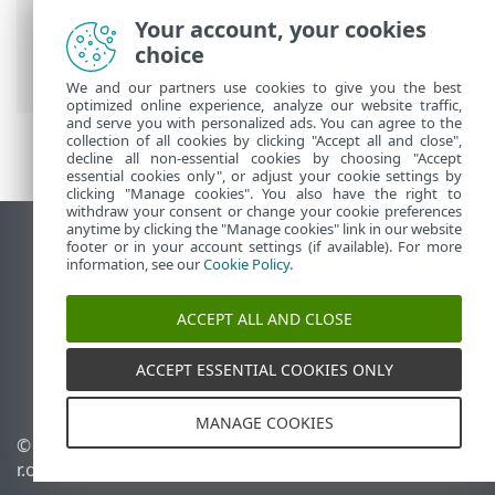
PROTECT On-Prem
>
ESET PROTECT On-
Your account, your cookies
Prem Glavni izbornik
>
Zadaci
>
Pregled
choice
zadataka
> Pojedinosti zadatka
We and our partners use cookies to give you the best
optimized online experience, analyze our website traffic,
and serve you with personalized ads. You can agree to the
collection of all cookies by clicking "Accept all and close",
decline all non-essential cookies by choosing "Accept
essential cookies only", or adjust your cookie settings by
clicking "Manage cookies". You also have the right to
withdraw your consent or change your cookie preferences
anytime by clicking the "Manage cookies" link in our website
Prikaži stranicu za radnu površinu
footer or in your account settings (if available). For more
information, see our
Cookie Policy
.
End of Life
ESET-ova baza znanja
ACCEPT ALL AND CLOSE
ESET-ov forum
ESET Status Portal
ACCEPT ESSENTIAL COOKIES ONLY
Regionalna podrška
MANAGE COOKIES
© 1992 - 2026 ESET, spol. s
Upravljanje kolačićima
r.o. – Sva prava pridržana.
Pravila o kolačićima