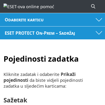
Odaberite karticu
ESET PROTECT On-Prem – Sadržaj
Pojedinosti zadatka
Kliknite zadatak i odaberite
Prikaži
pojedinosti
da biste vidjeli pojedinosti
zadatka u sljedećim karticama:
Sažetak