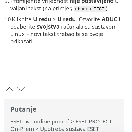
9.
Promijenite vrijednost
nije postavljeno
u
valjani tekst (na primjer,
).
ubuntu.TEST
10.
Kliknite
U redu
>
U redu
. Otvorite
ADUC
i
odaberite
svojstva
računala sa sustavom
Linux – novi tekst trebao bi se ovdje
prikazati.
Putanje
ESET-ova online pomoć
>
ESET PROTECT
On-Prem
>
Upotreba sustava ESET