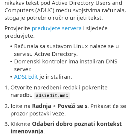
nikakav tekst pod Active Directory Users and
Computers (ADUC) među svojstvima računala,
stoga je potrebno ručno unijeti tekst.
Provjerite
preduvjete servera
i sljedeće
preduvjete:
Računala sa sustavom Linux nalaze se u
•
servisu Active Directory.
Domenski kontroler ima instaliran DNS
•
server.
ADSI Edit
je instaliran.
•
1.
Otvorite naredbeni redak i pokrenite
naredbu
adsiedit.msc
2.
Idite na
Radnja
>
Poveži se s
. Prikazat će se
prozor postavki veze.
3.
Kliknite
Odaberi dobro poznati kontekst
imenovanja
.