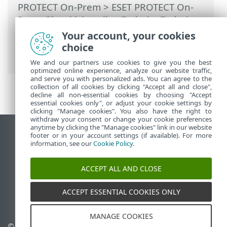
PROTECT On-Prem
>
ESET PROTECT On-
Prem Glavni izbornik
>
Zadaci
>
Zadaci
servera
>
Sinkronizacija statičke grupe
>
Your account, your cookies
Sinkronizacija statičke grupe – računala
choice
sa sustavom Linux
We and our partners use cookies to give you the best
optimized online experience, analyze our website traffic,
and serve you with personalized ads. You can agree to the
collection of all cookies by clicking "Accept all and close",
decline all non-essential cookies by choosing "Accept
essential cookies only", or adjust your cookie settings by
clicking "Manage cookies". You also have the right to
withdraw your consent or change your cookie preferences
anytime by clicking the "Manage cookies" link in our website
Prikaži stranicu za radnu površinu
footer or in your account settings (if available). For more
information, see our
Cookie Policy
.
End of Life
ESET-ova baza znanja
ACCEPT ALL AND CLOSE
ESET-ov forum
ESET Status Portal
ACCEPT ESSENTIAL COOKIES ONLY
Regionalna podrška
MANAGE COOKIES
© 1992 - 2026 ESET, spol. s
Upravljanje kolačićima