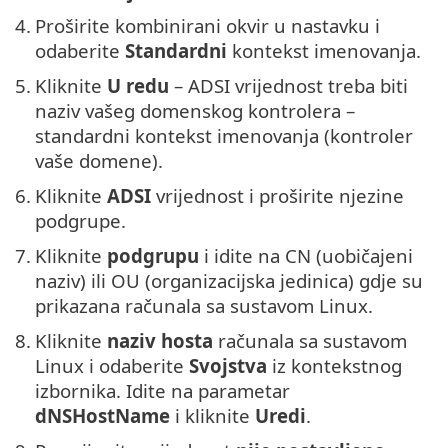
4.
Proširite kombinirani okvir u nastavku i
odaberite
Standardni
kontekst imenovanja.
5.
Kliknite
U redu
– ADSI vrijednost treba biti
naziv vašeg domenskog kontrolera –
standardni kontekst imenovanja (kontroler
vaše domene).
6.
Kliknite
ADSI
vrijednost i proširite njezine
podgrupe.
7.
Kliknite
podgrupu
i idite na CN (uobičajeni
naziv) ili OU (organizacijska jedinica) gdje su
prikazana računala sa sustavom Linux.
8.
Kliknite
naziv hosta
računala sa sustavom
Linux i odaberite
Svojstva
iz kontekstnog
izbornika. Idite na parametar
dNSHostName
i kliknite
Uredi
.