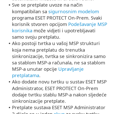
Sve se pretplate uvoze na način
•
kompatibilan sa
sigurnosnim modelom
programa ESET PROTECT On-Prem. Svaki
korisnik stvoren opcijom
Podešavanje MSP
korisnika
može vidjeti i upotrebljavati
samo svoju pretplatu.
Ako postoji tvrtka u vašoj MSP strukturi
•
koja nema pretplatu do trenutka
sinkronizacije, tvrtka se sinkronizira samo
sa stablom MSP-a računala, ne sa stablom
MSP-a unutar opcije
Upravljanje
pretplatama
.
Ako dodate novu tvrtku u sustav ESET MSP
•
Administrator, ESET PROTECT On-Prem
dodaje tvrtku stablu MSP-a nakon sljedeće
sinkronizacije pretplate.
Pretplate sustava ESET MSP Administrator
•
2 dijele se u jedan
skup
za svaku tvrtku.