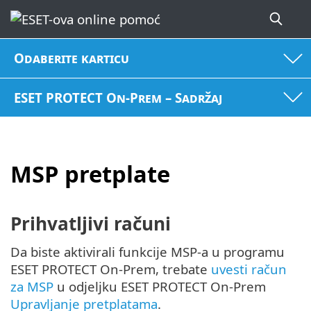
Odaberite karticu
ESET PROTECT On-Prem – Sadržaj
MSP pretplate
Prihvatljivi računi
Da biste aktivirali funkcije MSP-a u programu
ESET PROTECT On-Prem, trebate
uvesti račun
za MSP
u odjeljku ESET PROTECT On-Prem
Upravljanje pretplatama
.