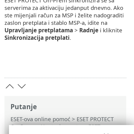
ESET PROTECT On-Prem sinkronizira se sa
serverima za aktivaciju jedanput dnevno. Ako
ste mijenjali račun za MSP i želite nadograditi
zaslon pretplata i stablo MSP-a, idite na
Upravljanje pretplatama
>
Radnje
i kliknite
Sinkronizacija pretplati
.
Putanje
ESET-ova online pomoć
>
ESET PROTECT
On-Prem
>
Upotreba sustava ESET
PROTECT On-Prem
>
ESET PROTECT On-