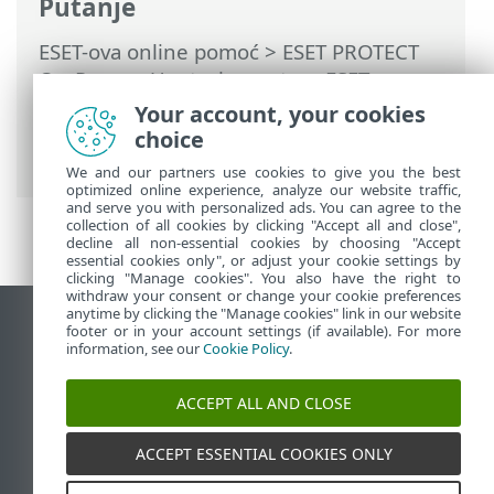
Putanje
ESET-ova online pomoć
>
ESET PROTECT
On-Prem
>
Upotreba sustava ESET
PROTECT On-Prem
>
ESET PROTECT On-
Your account, your cookies
Prem Glavni izbornik
>
Prijetnje
>
choice
Upravljanje prijetnjama
We and our partners use cookies to give you the best
optimized online experience, analyze our website traffic,
and serve you with personalized ads. You can agree to the
collection of all cookies by clicking "Accept all and close",
decline all non-essential cookies by choosing "Accept
essential cookies only", or adjust your cookie settings by
clicking "Manage cookies". You also have the right to
withdraw your consent or change your cookie preferences
anytime by clicking the "Manage cookies" link in our website
Prikaži stranicu za radnu površinu
footer or in your account settings (if available). For more
information, see our
Cookie Policy
.
End of Life
ESET-ova baza znanja
ACCEPT ALL AND CLOSE
ESET-ov forum
ESET Status Portal
ACCEPT ESSENTIAL COOKIES ONLY
Regionalna podrška