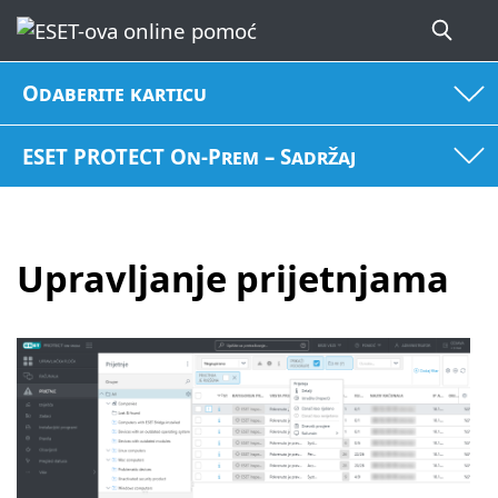
Odaberite karticu
ESET PROTECT On-Prem – Sadržaj
Upravljanje prijetnjama