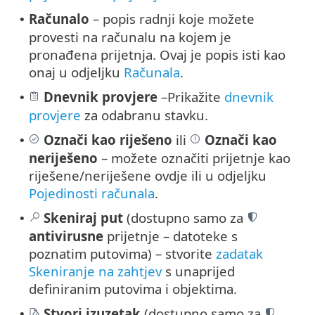
Računalo
– popis radnji koje možete
•
provesti na računalu na kojem je
pronađena prijetnja. Ovaj je popis isti kao
onaj u odjeljku
Računala
.
Dnevnik provjere
–Prikažite
dnevnik
•
provjere
za odabranu stavku.
Označi kao riješeno
ili
Označi kao
•
neriješeno
– možete označiti prijetnje kao
riješene/neriješene ovdje ili u odjeljku
Pojedinosti računala
.
Skeniraj put
(dostupno samo za
•
antivirusne
prijetnje – datoteke s
poznatim putovima) – stvorite
zadatak
Skeniranje na zahtjev
s unaprijed
definiranim putovima i objektima.
Stvori izuzetak
(dostupno samo za
•