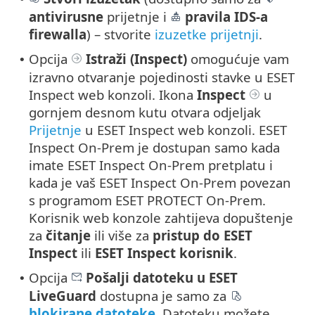
antivirusne
prijetnje i
pravila IDS-a
firewalla
) – stvorite
izuzetke prijetnji
.
Opcija
Istraži (Inspect)
omogućuje vam
•
izravno otvaranje pojedinosti stavke u ESET
Inspect web konzoli. Ikona
Inspect
u
gornjem desnom kutu otvara odjeljak
Prijetnje
u ESET Inspect web konzoli. ESET
Inspect On-Prem je dostupan samo kada
imate ESET Inspect On-Prem pretplatu i
kada je vaš ESET Inspect On-Prem povezan
s programom ESET PROTECT On-Prem.
Korisnik web konzole zahtijeva dopuštenje
za
čitanje
ili više za
pristup do ESET
Inspect
ili
ESET Inspect korisnik
.
Opcija
Pošalji datoteku u ESET
•
LiveGuard
dostupna je samo za
blokirane datoteke
. Datoteku možete