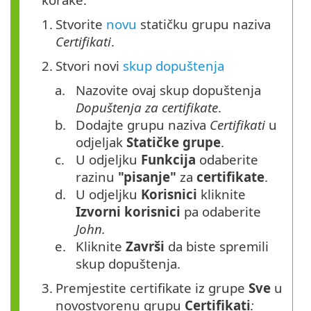
1.
Stvorite
novu
statičku grupu naziva
Certifikati
.
2.
Stvori novi
skup dopuštenja
a.
Nazovite ovaj skup dopuštenja
Dopuštenja za certifikate
.
b.
Dodajte grupu naziva
Certifikati
u
odjeljak
Statičke grupe
.
c.
U odjeljku
Funkcija
odaberite
razinu
"pisanje"
za
certifikate
.
d.
U odjeljku
Korisnici
kliknite
Izvorni korisnici
pa odaberite
John.
e.
Kliknite
Završi
da biste spremili
skup dopuštenja.
3.
Premjestite certifikate iz grupe
Sve
u
novostvorenu grupu
Certifikati
: