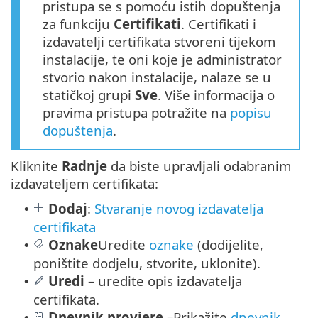
pristupa se s pomoću istih dopuštenja
za funkciju
Certifikati
. Certifikati i
izdavatelji certifikata stvoreni tijekom
instalacije, te oni koje je administrator
stvorio nakon instalacije, nalaze se u
statičkoj grupi
Sve
. Više informacija o
pravima pristupa potražite na
popisu
dopuštenja
.
Kliknite
Radnje
da biste upravljali odabranim
izdavateljem certifikata:
Dodaj
:
Stvaranje novog izdavatelja
•
certifikata
Oznake
Uredite
oznake
(dodijelite,
•
poništite dodjelu, stvorite, uklonite).
Uredi
– uredite opis izdavatelja
•
certifikata.
Dnevnik provjere
–
Prikažite
dnevnik
•