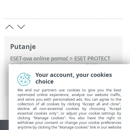
Putanje
ESET-ova online pomoć
>
ESET PROTECT
On-Prem
>
Upotreba sustava ESET
PROTECT On-Prem
>
ESET PROTECT On-
Your account, your cookies
Prem Glavni izbornik
> Više >
Certifikati
>
choice
Izdavatelji certifikata
We and our partners use cookies to give you the best
optimized online experience, analyze our website traffic,
and serve you with personalized ads. You can agree to the
collection of all cookies by clicking "Accept all and close",
decline all non-essential cookies by choosing "Accept
essential cookies only", or adjust your cookie settings by
clicking "Manage cookies". You also have the right to
withdraw your consent or change your cookie preferences
anytime by clicking the "Manage cookies" link in our website