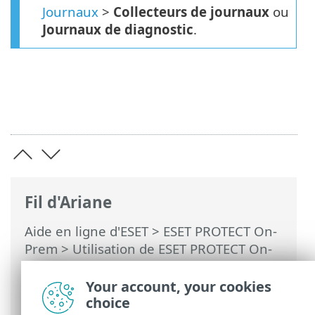
Journaux
>
Collecteurs de journaux
ou
Journaux de diagnostic
.
Fil d'Ariane
Aide en ligne d'ESET
>
ESET PROTECT On-
Prem
>
Utilisation de ESET PROTECT On-
Prem
>
ESET PROTECT On-Prem Menu
principal
>
Tâches
>
Tâches client
>
Your account, your cookies
Diagnostics
choice