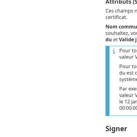
Attributs (
Ces champs ne 
certificat.
Nom comm
souhaitez, vo
du
et
Valide 
Pour to
valeur V
Pour to
du est d
système
Par exem
valeur V
le 12 j
00:00:0
Signer