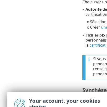
Choisissez un
Autorité de
•
certificati
Sélection
o
Créer
une
o
Fichier pfx
•
personnalis
le
certifica
Si vous
pendant
rensei
pendan
Synthèse
Passez en rev
Your account, your cookies
disponible dan
choice