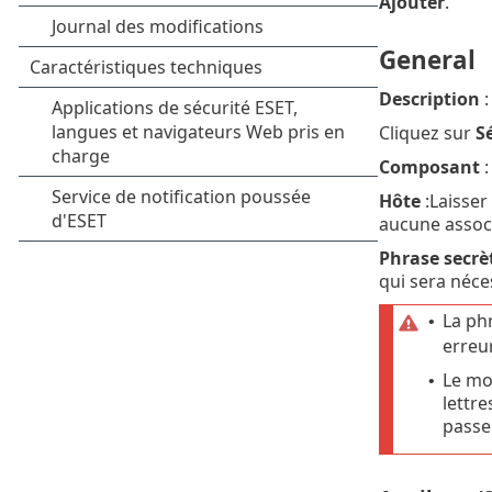
Ajouter
.
General
Description
:
Cliquez sur
Sé
Composant
:
Hôte
:Laisser
aucune associ
Phrase secrè
qui sera néces
La phr
•
erreur
Le mo
•
lettr
passe