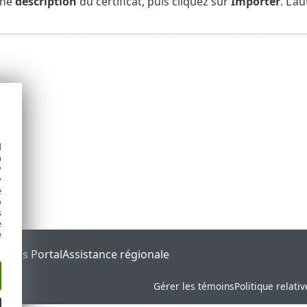
une
description
du certificat, puis cliquez sur
Importer
. L'a
d
h
y
y
e
o
s
e
e
tatus Portal
Assistance régionale
Gérer les témoins
Politique relati