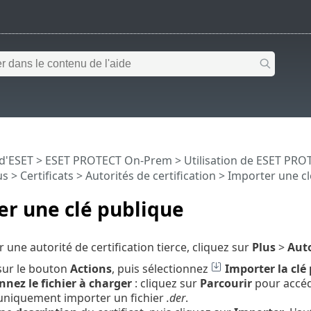
 d'ESET
>
ESET PROTECT On-Prem
>
Utilisation de ESET PR
us >
Certificats
>
Autorités de certification
> Importer une cl
r une clé publique
 une autorité de certification tierce, cliquez sur
Plus
>
Auto
sur le bouton
Actions
, puis sélectionnez
Importer la clé
nnez le fichier à charger
: cliquez sur
Parcourir
pour accéd
uniquement importer un fichier
.der
.