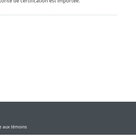
utorité de certification est importée.
ve aux témoins