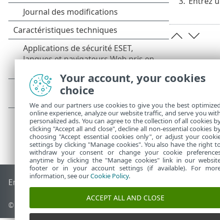
3.
Entrez 
Your account, your cookies
choice
We and our partners use cookies to give you the best optimize
online experience, analyze our website traffic, and serve you wit
personalized ads. You can agree to the collection of all cookies b
clicking "Accept all and close", decline all non-essential cookies b
choosing "Accept essential cookies only", or adjust your cooki
settings by clicking "Manage cookies". You also have the right t
withdraw your consent or change your cookie preference
anytime by clicking the "Manage cookies" link in our websit
footer or in your account settings (if available). For mor
information, see our
Cookie Policy
.
End of Life
Base de connaissances ESET
Forum ESET
ESET S
ACCEPT ALL AND CLOSE
© 1992 - 2026 ESET, spol. s r.o. - Tous droits réservés.