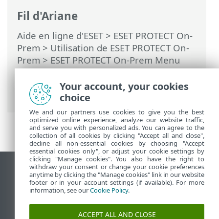
Fil d'Ariane
Aide en ligne d'ESET
>
ESET PROTECT On-
Prem
>
Utilisation de ESET PROTECT On-
Prem
>
ESET PROTECT On-Prem Menu
principal
> Plus >
Certificats
>
Autorités
de certification
> Créer une autorité de
Your account, your cookies
certification
choice
We and our partners use cookies to give you the best
optimized online experience, analyze our website traffic,
and serve you with personalized ads. You can agree to the
collection of all cookies by clicking "Accept all and close",
decline all non-essential cookies by choosing "Accept
essential cookies only", or adjust your cookie settings by
clicking "Manage cookies". You also have the right to
withdraw your consent or change your cookie preferences
Afficher le site pour ordinateur de bureau
anytime by clicking the "Manage cookies" link in our website
footer or in your account settings (if available). For more
End of Life
information, see our
Cookie Policy
.
Base de connaissances ESET
Forum ESET
ACCEPT ALL AND CLOSE