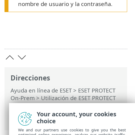
nombre de usuario y la contraseña.
Direcciones
Ayuda en línea de ESET
>
ESET PROTECT
On-Prem
>
Utilización de ESET PROTECT
On-Prem
>
ESET PROTECT On-Prem Menú
principal
> Más >
Configuración
>
Your account, your cookies
Servidor SMTP
choice
We and our partners use cookies to give you the best
optimized online experience, analyze our website traffic,