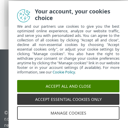
principal
> Más >
Configuración
>
Emparejar automáticamente los
Your account, your cookies
ordenadores encontrados
choice
We and our partners use cookies to give you the best
optimized online experience, analyze our website traffic,
and serve you with personalized ads. You can agree to the
collection of all cookies by clicking "Accept all and close",
decline all non-essential cookies by choosing "Accept
essential cookies only", or adjust your cookie settings by
clicking "Manage cookies". You also have the right to
withdraw your consent or change your cookie preferences
Ver sitio para ordenador
anytime by clicking the "Manage cookies" link in our website
footer or in your account settings (if available). For more
End of Life
information, see our
Cookie Policy
.
Base de conocimiento de ESET
Foro de ESET
ACCEPT ALL AND CLOSE
ESET Status Portal
Soporte técnico regional
ACCEPT ESSENTIAL COOKIES ONLY
© 1992 - 2026 ESET, spol. s
Administrar cookies
MANAGE COOKIES
r.o. Todos los derechos
Política de cookies
reservados.