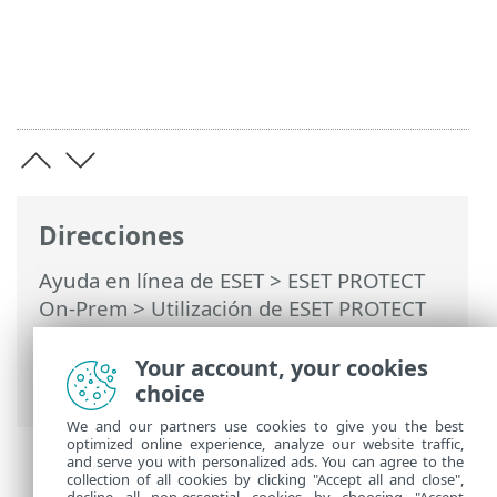
Direcciones
Ayuda en línea de ESET
>
ESET PROTECT
On-Prem
>
Utilización de ESET PROTECT
On-Prem
>
ESET PROTECT On-Prem Menú
principal
>
Ordenadores
>
Grupos
>
Your account, your cookies
Asignar una política a un grupo
choice
We and our partners use cookies to give you the best
optimized online experience, analyze our website traffic,
and serve you with personalized ads. You can agree to the
collection of all cookies by clicking "Accept all and close",