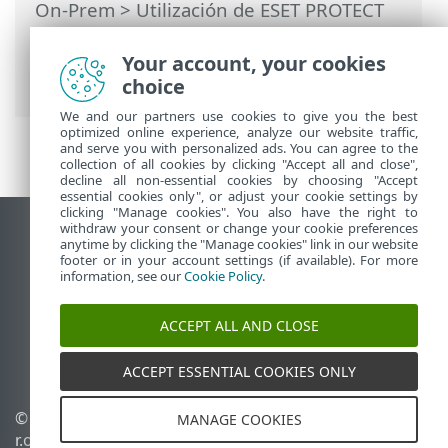
On-Prem
>
Utilización de ESET PROTECT
On-Prem
>
ESET PROTECT On-Prem Menú
principal
>
Tareas
>
Tareas del cliente
>
Your account, your cookies
Actualización de módulos de aplicación
choice
We and our partners use cookies to give you the best
optimized online experience, analyze our website traffic,
and serve you with personalized ads. You can agree to the
collection of all cookies by clicking "Accept all and close",
decline all non-essential cookies by choosing "Accept
essential cookies only", or adjust your cookie settings by
clicking "Manage cookies". You also have the right to
withdraw your consent or change your cookie preferences
Ver sitio para ordenador
anytime by clicking the "Manage cookies" link in our website
footer or in your account settings (if available). For more
End of Life
information, see our
Cookie Policy
.
Base de conocimiento de ESET
Foro de ESET
ACCEPT ALL AND CLOSE
ESET Status Portal
Soporte técnico regional
ACCEPT ESSENTIAL COOKIES ONLY
© 1992 - 2026 ESET, spol. s
Administrar cookies
MANAGE COOKIES
r.o. Todos los derechos
Política de cookies