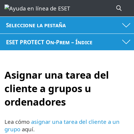
Seleccione la pestaña
ESET PROTECT On-Prem – Índice
Asignar una tarea del
cliente a grupos u
ordenadores
Lea cómo
asignar una tarea del cliente a un
grupo
aquí.