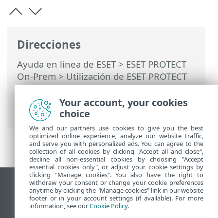
Direcciones
Ayuda en línea de ESET
>
ESET PROTECT
On-Prem
>
Utilización de ESET PROTECT
On-Prem
>
ESET PROTECT On-Prem Menú
principal
>
Tareas
>
Tareas del cliente
>
Your account, your cookies
Actualización del sistema operativo
choice
We and our partners use cookies to give you the best
optimized online experience, analyze our website traffic,
and serve you with personalized ads. You can agree to the
collection of all cookies by clicking "Accept all and close",
decline all non-essential cookies by choosing "Accept
essential cookies only", or adjust your cookie settings by
clicking "Manage cookies". You also have the right to
withdraw your consent or change your cookie preferences
Ver sitio para ordenador
anytime by clicking the "Manage cookies" link in our website
footer or in your account settings (if available). For more
End of Life
information, see our
Cookie Policy
.
Base de conocimiento de ESET