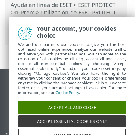
Ayuda en línea de ESET
>
ESET PROTECT
On-Prem
>
Utilización de ESET PROTECT
On-Prem
>
ESET PROTECT On-Prem Menú
principal
>
Tareas
>
Tareas del cliente
>
Your account, your cookies
Administración de la cuarentena
choice
We and our partners use cookies to give you the best
optimized online experience, analyze our website traffic,
and serve you with personalized ads. You can agree to the
collection of all cookies by clicking "Accept all and close",
decline all non-essential cookies by choosing "Accept
essential cookies only", or adjust your cookie settings by
clicking "Manage cookies". You also have the right to
withdraw your consent or change your cookie preferences
Ver sitio para ordenador
anytime by clicking the "Manage cookies" link in our website
footer or in your account settings (if available). For more
End of Life
information, see our
Cookie Policy
.
Base de conocimiento de ESET
Foro de ESET
ACCEPT ALL AND CLOSE
ESET Status Portal
Soporte técnico regional
ACCEPT ESSENTIAL COOKIES ONLY