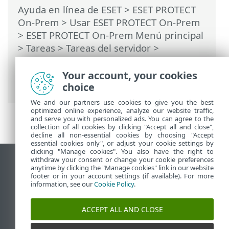
Ayuda en línea de ESET
>
ESET PROTECT
On-Prem
>
Usar ESET PROTECT On-Prem
>
ESET PROTECT On-Prem Menú principal
>
Tareas
>
Tareas del servidor
>
Sincronización de grupos estáticos
>
Sincronización de grupos estáticos:
Your account, your cookies
equipos Linux
choice
We and our partners use cookies to give you the best
optimized online experience, analyze our website traffic,
and serve you with personalized ads. You can agree to the
collection of all cookies by clicking "Accept all and close",
decline all non-essential cookies by choosing "Accept
essential cookies only", or adjust your cookie settings by
clicking "Manage cookies". You also have the right to
withdraw your consent or change your cookie preferences
Ver sitio del escritorio
anytime by clicking the "Manage cookies" link in our website
footer or in your account settings (if available). For more
End of Life
information, see our
Cookie Policy
.
Base de conocimiento de ESET
Foro de ESET
ACCEPT ALL AND CLOSE
ESET Status Portal