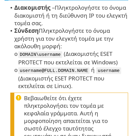
Διακομιστής
–
Πληκτρολογήστε το όνομα
•
διακομιστή ή τη διεύθυνση IP του ελεγκτή
τομέα σας.
Σύνδεση
Πληκτρολογήστε το όνομα
•
χρήστη για τον ελεγκτή τομέα με την
ακόλουθη μορφή:
(Διακομιστής ESET
o
DOMAIN\username
PROTECT που εκτελείται σε Windows)
ή
o
username@FULL.DOMAIN.NAME
username
(Διακομιστής ESET PROTECT που
εκτελείται σε Linux).
Βεβαιωθείτε ότι έχετε
πληκτρολογήσει τον τομέα με
κεφαλαία γράμματα. Αυτή η
μορφοποίηση απαιτείται για το
σωστό έλεγχο ταυτότητας
ερωτημάτων σε έναν διακομιστή