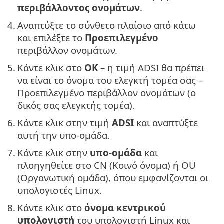
περιβάλλοντος ονομάτων
.
4.
Αναπτύξτε το σύνθετο πλαίσιο από κάτω
και επιλέξτε το
Προεπιλεγμένο
περιβάλλον ονομάτων.
5.
Κάντε κλικ στο
OK
– η τιμή ADSI θα πρέπει
να είναι το όνομα του ελεγκτή τομέα σας –
Προεπιλεγμένο περιβάλλον ονομάτων (ο
δικός σας ελεγκτής τομέα).
6.
Κάντε κλικ στην τιμή
ADSI
και αναπτύξτε
αυτή την υπο-ομάδα.
7.
Κάντε κλικ στην
υπο-ομάδα
και
πλοηγηθείτε στο CN (Κοινό όνομα) ή OU
(Οργανωτική ομάδα), όπου εμφανίζονται οι
υπολογιστές Linux.
8.
Κάντε κλικ στο
όνομα κεντρικού
υπολογιστή
του υπολογιστή Linux και