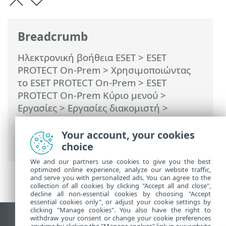
Breadcrumb
Ηλεκτρονική βοήθεια ESET
>
ESET
PROTECT On-Prem
>
Χρησιμοποιώντας
το ESET PROTECT On-Prem
>
ESET
PROTECT On-Prem Κύριο μενού
>
Εργασίες
>
Εργασίες διακομιστή
>
Συγχρονισμός στατικής ομάδας
>
Συγχρονισμός στατικής ομάδας -
Your account, your cookies
Υπολογιστές Linux
choice
We and our partners use cookies to give you the best
optimized online experience, analyze our website traffic,
and serve you with personalized ads. You can agree to the
collection of all cookies by clicking "Accept all and close",
decline all non-essential cookies by choosing "Accept
essential cookies only", or adjust your cookie settings by
clicking "Manage cookies". You also have the right to
withdraw your consent or change your cookie preferences
Προβολή ιστότοπου επιφάνειας εργασίας