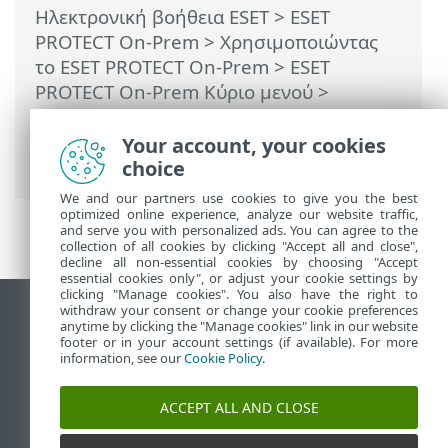
Ηλεκτρονική βοήθεια ESET
>
ESET
PROTECT On-Prem
>
Χρησιμοποιώντας
το ESET PROTECT On-Prem
>
ESET
PROTECT On-Prem Κύριο μενού
>
Εργασίες
>
Εργασίες υπολογιστή-πελάτη
> Αναβάθμιση στοιχείων του ESET
Your account, your cookies
PROTECT
choice
We and our partners use cookies to give you the best
optimized online experience, analyze our website traffic,
and serve you with personalized ads. You can agree to the
collection of all cookies by clicking "Accept all and close",
decline all non-essential cookies by choosing "Accept
essential cookies only", or adjust your cookie settings by
clicking "Manage cookies". You also have the right to
withdraw your consent or change your cookie preferences
Προβολή ιστότοπου επιφάνειας εργασίας
anytime by clicking the "Manage cookies" link in our website
footer or in your account settings (if available). For more
End of Life
information, see our
Cookie Policy
.
Γνωσιακή βάση ESET
Ομάδα συζήτησης ESET
ACCEPT ALL AND CLOSE
ESET Status Portal
Τοπική υποστήριξη