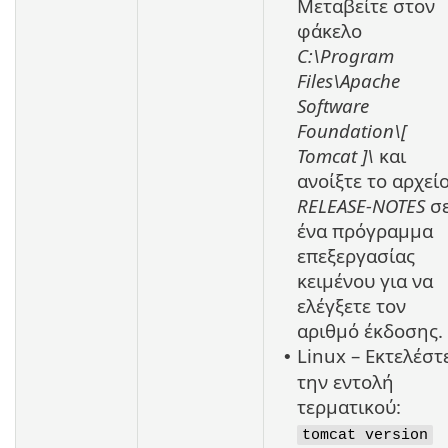
Μεταβείτε στον
φάκελο
C:\Program
Files\Apache
Software
Foundation\[
Tomcat
]\
και
ανοίξτε το αρχεί
RELEASE-NOTES
σ
ένα πρόγραμμα
επεξεργασίας
κειμένου για να
ελέγξετε τον
αριθμό έκδοσης.
Linux – Εκτελέστ
•
την εντολή
τερματικού:
tomcat version