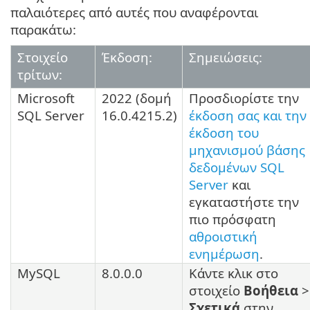
παλαιότερες από αυτές που αναφέρονται
παρακάτω:
Στοιχείο
Έκδοση:
Σημειώσεις:
τρίτων:
Microsoft
2022
(δομή
Προσδιορίστε την
SQL Server
16.0.4215.2
)
έκδοση σας και την
έκδοση του
μηχανισμού βάσης
δεδομένων SQL
Server
και
εγκαταστήστε την
πιο πρόσφατη
αθροιστική
ενημέρωση
.
MySQL
8.0.0.0
Κάντε κλικ στο
στοιχείο
Βοήθεια
>
Σχετικά
στην