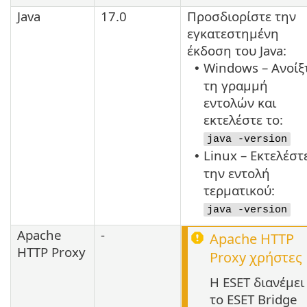
Java
17.0
Προσδιορίστε την
εγκατεστημένη
έκδοση του
Java
:
Windows – Ανοίξ
•
τη γραμμή
εντολών και
εκτελέστε το:
java -version
Linux – Εκτελέστ
•
την εντολή
τερματικού:
java -version
Apache
-
Apache HTTP
HTTP Proxy
Proxy
χρήστες
Η ESET διανέμει
το ESET Bridge