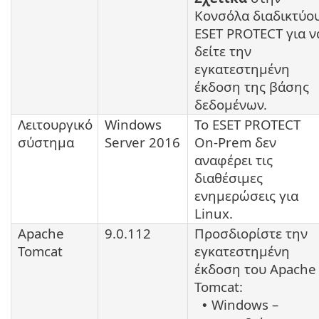
Κονσόλα διαδικτύο
ESET PROTECT για ν
δείτε την
εγκατεστημένη
έκδοση της βάσης
δεδομένων.
Λειτουργικό
Windows
Το ESET PROTECT
σύστημα
Server 2016
On-Prem δεν
αναφέρει τις
διαθέσιμες
ενημερώσεις για
Linux
.
Apache
9.0.112
Προσδιορίστε την
Tomcat
εγκατεστημένη
έκδοση του
Apache
Tomcat
:
Windows –
•