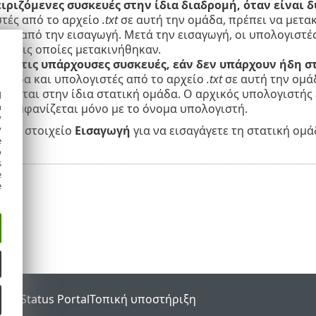
ειριζόμενες συσκευές στην ίδια διαδρομή, όταν είναι 
τές από το αρχείο
.txt
σε αυτή την ομάδα, πρέπει να μετακ
ριν από την εισαγωγή. Μετά την εισαγωγή, οι υπολογιστές
πό τις οποίες μετακινήθηκαν.
τε τις υπάρχουσες συσκευές, εάν δεν υπάρχουν ήδη σ
ομάδα και υπολογιστές από το αρχείο
.txt
σε αυτή την ομά
ούνται στην ίδια στατική ομάδα. Ο αρχικός υπολογιστής 
d
h
ο εμφανίζεται μόνο με το όνομα υπολογιστή.
y
 στο στοιχείο
Εισαγωγή
για να εισαγάγετε τη στατική ομά
y
e
o
s
e
e
SET Status Portal
Τοπική υποστήριξη