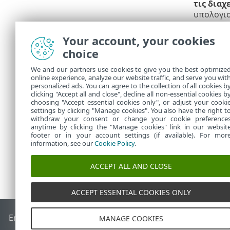
τις διαχ
υπολογισ
ομάδες π
ομάδες α
Your account, your cookies
Αντιγράψ
•
choice
στατική 
δημιουργ
We and our partners use cookies to give you the best optimize
online experience, analyze our website traffic, and serve you wit
αντίγραφ
personalized ads. You can agree to the collection of all cookies b
6.
Κάντε κλικ
clicking "Accept all and close", decline all non-essential cookies b
choosing "Accept essential cookies only", or adjust your cooki
settings by clicking "Manage cookies". You also have the right t
withdraw your consent or change your cookie preference
anytime by clicking the "Manage cookies" link in our websit
footer or in your account settings (if available). For mor
information, see our
Cookie Policy
.
ACCEPT ALL AND CLOSE
ACCEPT ESSENTIAL COOKIES ONLY
End of Life
Γνωσιακή βάση ESET
Ομάδα συζήτησης ESET
E
MANAGE COOKIES