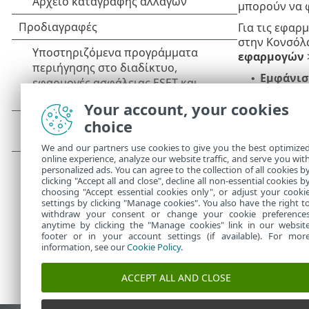
μπορούν να φ
Για τις εφαρ
στην Κονσόλ
εφαρμογών
Εμφάνισ
•
Αποστο
•
Your account, your cookies
Παραδείγματ
choice
Δημιουργ
•
We and our partners use cookies to give you the best optimize
Δημιουργ
•
online experience, analyze our website traffic, and serve you wit
Δημιουργ
•
personalized ads. You can agree to the collection of all cookies b
clicking "Accept all and close", decline all non-essential cookies b
choosing "Accept essential cookies only", or adjust your cooki
settings by clicking "Manage cookies". You also have the right t
withdraw your consent or change your cookie preference
anytime by clicking the "Manage cookies" link in our websit
footer or in your account settings (if available). For mor
information, see our
Cookie Policy
.
ACCEPT ALL AND CLOSE