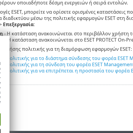
έρουν οποιαδήποτε δέσμη ενεργειών ή σειρά εντολών.
μογές ESET, μπορείτε να ορίσετε ορισμένες καταστάσεις 
α διαδικτύου μέσω της πολιτικής εφαρμογών ESET στη δ
>
Επεξεργασία
:
η
- Η κατάσταση ανακοινώνεται στο περιβάλλον χρήστη 
λή
- Η κατάσταση ανακοινώνεται στο ESET PROTECT On-P
α χρήσης πολιτικής για τη διαμόρφωση εφαρμογών ESET:
ία πολιτικής για το διάστημα σύνδεσης του φορέα ESET
d
ία πολιτικής για τη σύνδεση του φορέα ESET Management
h
ία πολιτικής για να επιτρέπεται η προστασία του φορέ
y
y
e
o
s
e
e