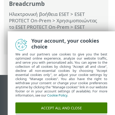
Breadcrumb
Ηλεκτρονική βοήθεια ESET
>
ESET
PROTECT On-Prem
>
Χρησιμοποιώντας
το ESET PROTECT On-Prem
>
ESET
PROTECT On-Prem Κύριο μενού
>
Πολιτικές
> Αντιστοίχιση πολιτικής σε
Your account, your cookies
ομάδα
choice
We and our partners use cookies to give you the best
optimized online experience, analyze our website traffic,
and serve you with personalized ads. You can agree to the
collection of all cookies by clicking "Accept all and close",
decline all non-essential cookies by choosing "Accept
essential cookies only", or adjust your cookie settings by
clicking "Manage cookies". You also have the right to
withdraw your consent or change your cookie preferences
Προβολή ιστότοπου επιφάνειας εργασίας
anytime by clicking the "Manage cookies" link in our website
footer or in your account settings (if available). For more
End of Life
information, see our
Cookie Policy
.
Γνωσιακή βάση ESET
Ομάδα συζήτησης ESET
ACCEPT ALL AND CLOSE
ESET Status Portal