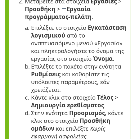
2.
Μεταβείτε στα στοιχεία
Εργασίες
>
Προσθήκη
>
Εργασία
προγράμματος-πελάτη
.
a.
Επιλέξτε το στοιχείο
Εγκατάσταση
λογισμικού
από το
αναπτυσσόμενο μενού «Εργασία»
και πληκτρολογήστε το όνομα της
εργασίας στο στοιχείο
Όνομα
.
b.
Επιλέξτε το πακέτο στην ενότητα
Ρυθμίσεις
και καθορίστε τις
υπόλοιπες παραμέτρους, εάν
χρειάζεται.
c.
Κάντε κλικ στο στοιχείο
Τέλος
>
Δημιουργία ερεθίσματος
.
d.
Στην ενότητα
Προορισμός
, κάντε
κλικ στο στοιχείο
Προσθήκη
ομάδων
και επιλέξτε
Χωρίς
εφαρμογή ασφαλείας
.