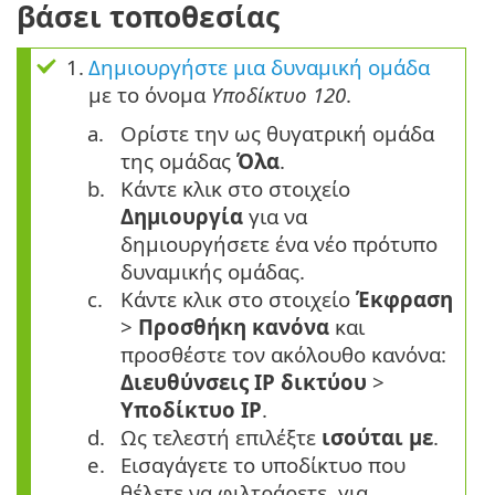
βάσει τοποθεσίας
1.
Δημιουργήστε μια δυναμική ομάδα
με το όνομα
Υποδίκτυο 120
.
a.
Ορίστε την ως θυγατρική ομάδα
της ομάδας
Όλα
.
b.
Κάντε κλικ στο στοιχείο
Δημιουργία
για να
δημιουργήσετε ένα νέο πρότυπο
δυναμικής ομάδας.
c.
Κάντε κλικ στο στοιχείο
Έκφραση
>
Προσθήκη κανόνα
και
προσθέστε τον ακόλουθο κανόνα:
Διευθύνσεις IP δικτύου
>
Υποδίκτυο IP
.
d.
Ως τελεστή επιλέξτε
ισούται με
.
e.
Εισαγάγετε το υποδίκτυο που
θέλετε να φιλτράρετε, για