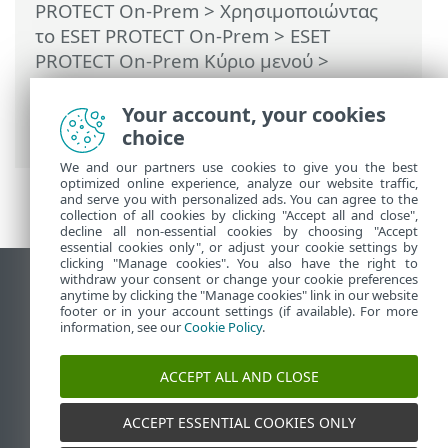
PROTECT On-Prem
>
Χρησιμοποιώντας
το ESET PROTECT On-Prem
>
ESET
PROTECT On-Prem Κύριο μενού
>
Περισσότερα >
Πρότυπα δυναμικής
ομάδας
> Πώς να αυτοματοποιήσετε το
Your account, your cookies
ESET PROTECT On-Prem
choice
We and our partners use cookies to give you the best
optimized online experience, analyze our website traffic,
and serve you with personalized ads. You can agree to the
collection of all cookies by clicking "Accept all and close",
decline all non-essential cookies by choosing "Accept
essential cookies only", or adjust your cookie settings by
clicking "Manage cookies". You also have the right to
withdraw your consent or change your cookie preferences
Προβολή ιστότοπου επιφάνειας εργασίας
anytime by clicking the "Manage cookies" link in our website
footer or in your account settings (if available). For more
End of Life
information, see our
Cookie Policy
.
Γνωσιακή βάση ESET
Ομάδα συζήτησης ESET
ACCEPT ALL AND CLOSE
ESET Status Portal
Τοπική υποστήριξη
ACCEPT ESSENTIAL COOKIES ONLY