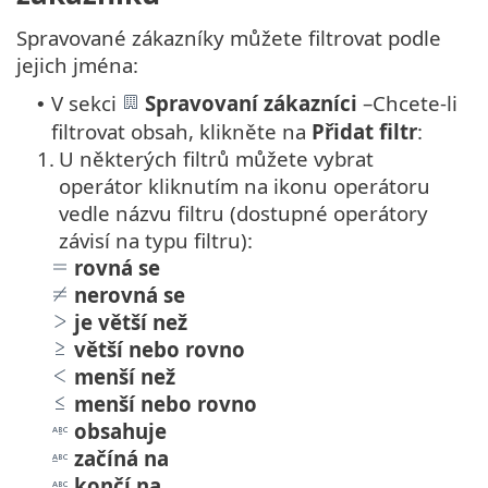
Spravované zákazníky můžete filtrovat podle
jejich jména:
V sekci
Spravovaní zákazníci
–
Chcete-li
•
filtrovat obsah, klikněte na
Přidat filtr
:
1.
U některých filtrů můžete vybrat
operátor kliknutím na ikonu operátoru
vedle názvu filtru (dostupné operátory
závisí na typu filtru):
rovná se
nerovná se
je větší než
větší nebo rovno
menší než
menší nebo rovno
obsahuje
začíná na
končí na