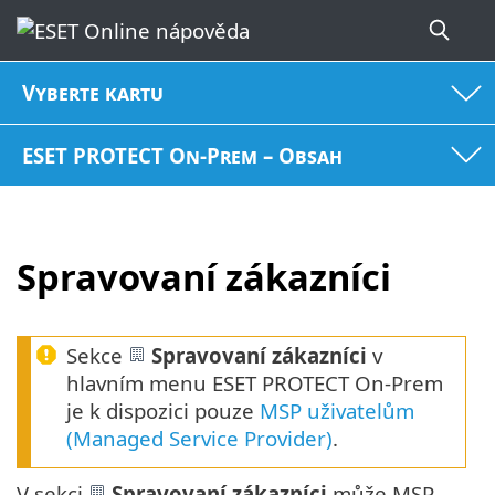
Vyberte kartu
ESET PROTECT On-Prem – Obsah
Spravovaní zákazníci
Sekce
Spravovaní zákazníci
v
hlavním menu ESET PROTECT On-Prem
je k dispozici pouze
MSP uživatelům
(Managed Service Provider)
.
V sekci
Spravovaní zákazníci
může MSP