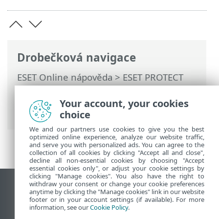
Drobečková navigace
ESET Online nápověda
>
ESET PROTECT
On-Prem
>
Používání ESET PROTECT On-
Prem
>
Hlavní menu ESET PROTECT On-
Your account, your cookies
Prem
> Spravovaní zákazníci
choice
We and our partners use cookies to give you the best
optimized online experience, analyze our website traffic,
and serve you with personalized ads. You can agree to the
collection of all cookies by clicking "Accept all and close",
decline all non-essential cookies by choosing "Accept
essential cookies only", or adjust your cookie settings by
clicking "Manage cookies". You also have the right to
withdraw your consent or change your cookie preferences
Zobrazit verzi pro počítač
anytime by clicking the "Manage cookies" link in our website
footer or in your account settings (if available). For more
End of Life
information, see our
Cookie Policy
.
ESET Databáze znalostí